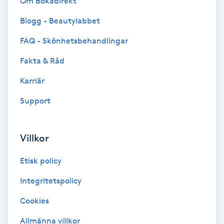
Om Bokadirekt
Blogg - Beautylabbet
Bottenfärg
FAQ - Skönhetsbehandlingar
Brynformning
Fakta & Råd
Brynfärgning
Karriär
Support
Brynplockning
Bröllopsuppsättning
Villkor
C
Etisk policy
Celluliter
Integritetspolicy
Cookies
Coachning
Allmänna villkor