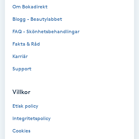
Om Bokadirekt
Bottenfärg
Blogg - Beautylabbet
Brynformning
FAQ - Skönhetsbehandlingar
Fakta & Råd
Brynfärgning
Karriär
Brynplockning
Support
Bröllopsuppsättning
Villkor
C
Etisk policy
Celluliter
Integritetspolicy
Coachning
Cookies