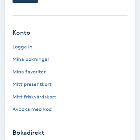
Ansiktsbehandling djuprengörande
B
Babylights
Konto
Logga in
Balayage
Mina bokningar
Bambumassage
Mina favoriter
Barber
Mitt presentkort
Mitt friskvårdskort
Barnklippning
Avboka med kod
BIAB
Bokadirekt
Blowout