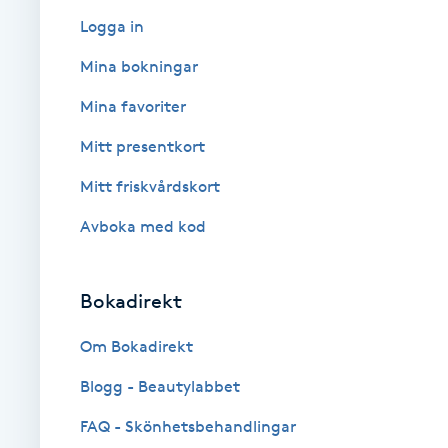
Logga in
Babylights
Mina bokningar
Balayage
Mina favoriter
Mitt presentkort
Bambumassage
Mitt friskvårdskort
Barber
Avboka med kod
Barnklippning
Bokadirekt
BIAB
Om Bokadirekt
Blowout
Blogg - Beautylabbet
FAQ - Skönhetsbehandlingar
Bottenfärg