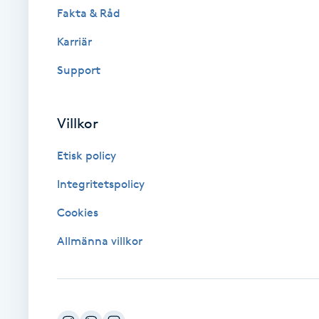
Fakta & Råd
Brynformning
Karriär
Support
Brynfärgning
Brynplockning
Villkor
Bröllopsuppsättning
Etisk policy
C
Integritetspolicy
Celluliter
Cookies
Allmänna villkor
Coachning
Color correction