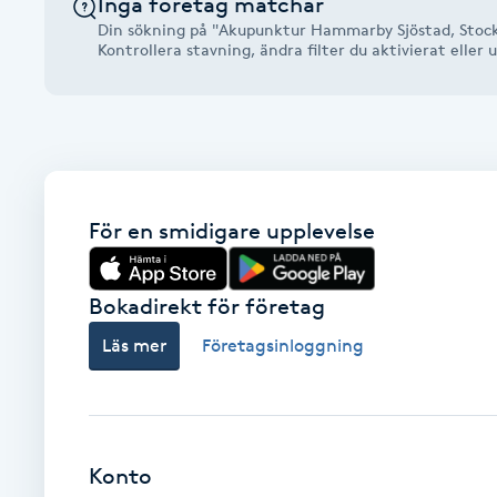
Inga företag matchar
Alternativmedicin
Din sökning på "Akupunktur Hammarby Sjöstad, Stock
Kontrollera stavning, ändra filter du aktivierat elle
Andningsmassage
Ansiktslyft utan kirurgi
Aromamassage
För en smidigare upplevelse
Ashtanga Yoga
Bokadirekt för företag
Ayurveda
Läs mer
Företagsinloggning
Ayurvedisk Massage
Ansiktsbehandling djuprengörande
Konto
B