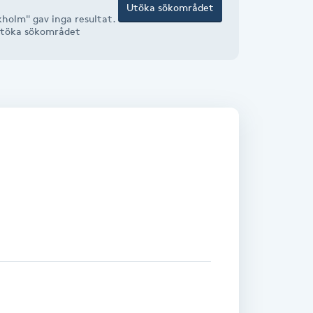
Utöka sökområdet
holm" gav inga resultat.
r utöka sökområdet