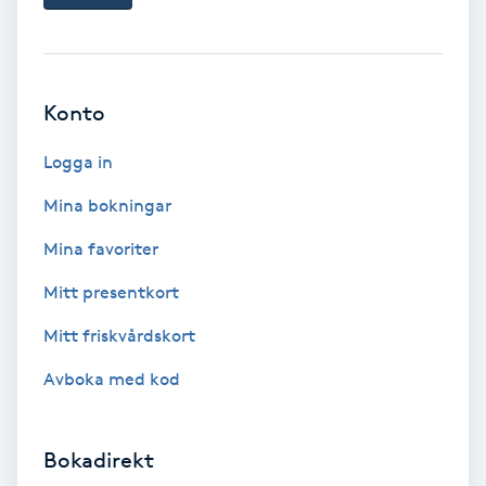
Ansiktsbehandling djuprengörande
B
Babylights
Konto
Logga in
Balayage
Mina bokningar
Bambumassage
Mina favoriter
Barber
Mitt presentkort
Mitt friskvårdskort
Barnklippning
Avboka med kod
BIAB
Bokadirekt
Blowout