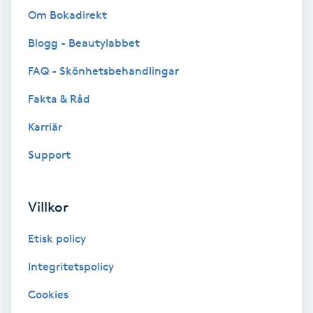
Om Bokadirekt
Bottenfärg
Blogg - Beautylabbet
Brynformning
FAQ - Skönhetsbehandlingar
Fakta & Råd
Brynfärgning
Karriär
Brynplockning
Support
Bröllopsuppsättning
Villkor
C
Etisk policy
Celluliter
Integritetspolicy
Coachning
Cookies