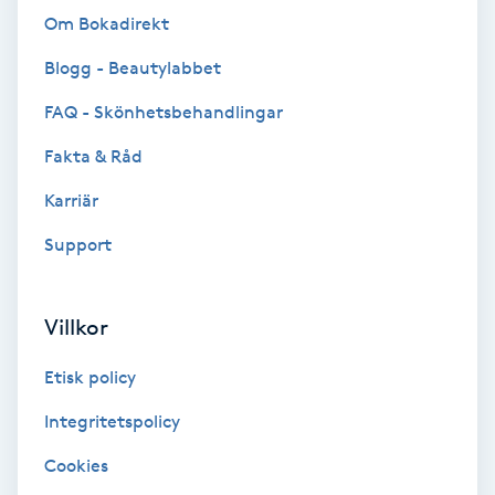
Om Bokadirekt
Bottenfärg
Blogg - Beautylabbet
Brynformning
FAQ - Skönhetsbehandlingar
Fakta & Råd
Brynfärgning
Karriär
Brynplockning
Support
Bröllopsuppsättning
Villkor
C
Etisk policy
Celluliter
Integritetspolicy
Coachning
Cookies