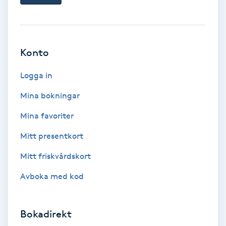
Ansiktsbehandling djuprengörande
B
Babylights
Konto
Logga in
Balayage
Mina bokningar
Bambumassage
Mina favoriter
Barber
Mitt presentkort
Mitt friskvårdskort
Barnklippning
Avboka med kod
BIAB
Bokadirekt
Blowout