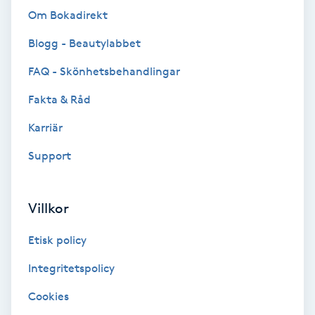
Om Bokadirekt
Bottenfärg
Blogg - Beautylabbet
Brynformning
FAQ - Skönhetsbehandlingar
Fakta & Råd
Brynfärgning
Karriär
Brynplockning
Support
Bröllopsuppsättning
Villkor
C
Etisk policy
Celluliter
Integritetspolicy
Coachning
Cookies