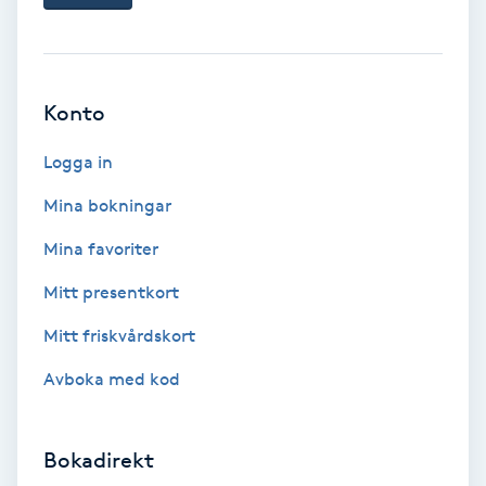
Ansiktsbehandling djuprengörande
B
Babylights
Konto
Logga in
Balayage
Mina bokningar
Bambumassage
Mina favoriter
Barber
Mitt presentkort
Mitt friskvårdskort
Barnklippning
Avboka med kod
BIAB
Bokadirekt
Blowout