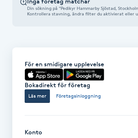
Inga företag matchar
Alternativmedicin
Din sökning på "Pedikyr Hammarby Sjöstad, Stockholm
Kontrollera stavning, ändra filter du aktivierat elle
Andningsmassage
Ansiktslyft utan kirurgi
Aromamassage
För en smidigare upplevelse
Ashtanga Yoga
Bokadirekt för företag
Ayurveda
Läs mer
Företagsinloggning
Ayurvedisk Massage
Ansiktsbehandling djuprengörande
Konto
B