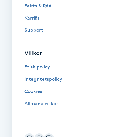
Fakta & Råd
Brynformning
Karriär
Support
Brynfärgning
Brynplockning
Villkor
Bröllopsuppsättning
Etisk policy
C
Integritetspolicy
Celluliter
Cookies
Allmäna villkor
Coachning
Color correction