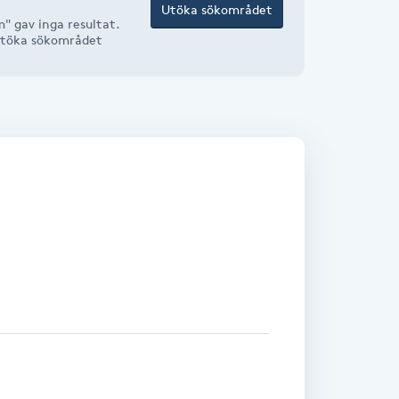
Utöka sökområdet
" gav inga resultat.
r utöka sökområdet