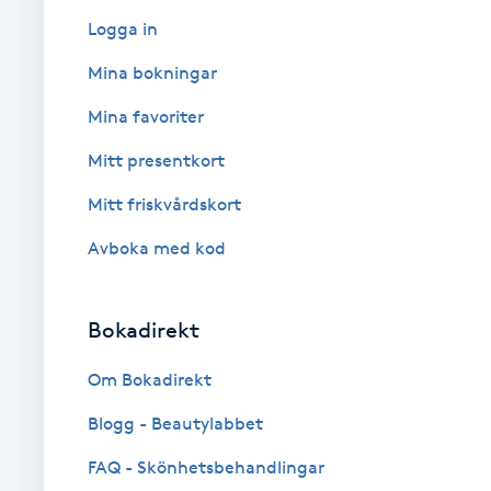
Logga in
Babylights
Mina bokningar
Balayage
Mina favoriter
Mitt presentkort
Bambumassage
Mitt friskvårdskort
Barber
Avboka med kod
Barnklippning
Bokadirekt
BIAB
Om Bokadirekt
Blowout
Blogg - Beautylabbet
FAQ - Skönhetsbehandlingar
Bottenfärg