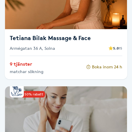
Fotsvamp
Fotvård
Tetiana Bilak Massage & Face
Fransar
Armégatan 36 A, Solna
5.0
15
Fransborttagning
9 tjänster
Boka inom 24 h
Fransfärgning
matchar sökning
Fransförlängning
Upp till 50% rabatt
Fransförlängning Megavolym
Fransförlängning Volym