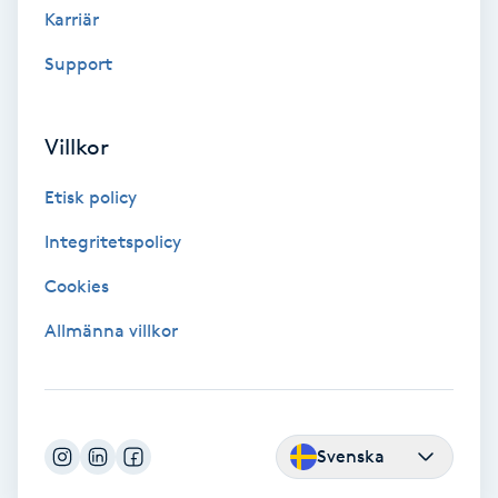
Karriär
LED-ljusterapi
Support
Liktornar
Villkor
LPG
Etisk policy
Integritetspolicy
LPG-behandling
Cookies
LPG-massage
Allmänna villkor
Luggklippning
Lymfmassage
Svenska
Läpptatuering