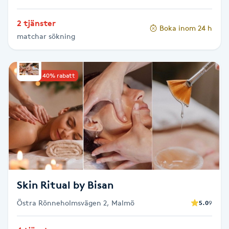
Hot Stone Massage
2 tjänster
Boka inom 24 h
Hot yoga
matchar sökning
Hudföryngring
Upp till 40% rabatt
Huduppstramning
Hudvård
Hyaluronsyra
Hyperhidros
Skin Ritual by Bisan
Östra Rönneholmsvägen 2, Malmö
5.0
9
Hypnos