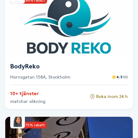
Upp till 80% rabatt
Cryoterapi
D
Damklippning
Dermapen
Diamantslipning
BodyReko
E
Hornsgatan 158A, Stockholm
4.3
102
Enzympeeling
10+ tjänster
Boka inom 24 h
matchar sökning
Extensions
Extensions borttagning
Upp till 75% rabatt
Eyeliner-tatuering