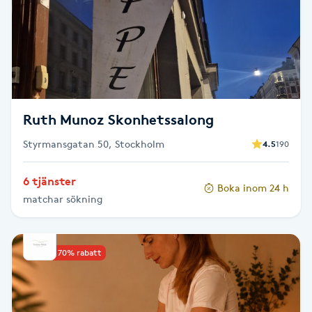
F
Face framing
Faceliftmassage
Ruth Munoz Skonhetssalong
Fet hårbotten
Styrmansgatan 50, Stockholm
4.5
190
Fettreducering
6 tjänster
Boka inom 24 h
matchar sökning
Fibromassage
Fillers
Upp till 70% rabatt
Fotmassage