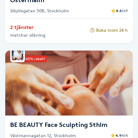
Sibyllegatan 50B, Stockholm
4.6
269
Gua Sha-massage
H
2 tjänster
Boka inom 24 h
matchar sökning
Hatha Yoga
Headspa
Upp till 40% rabatt
Healing
Herrklippning
HIFU
BE BEAUTY Face Sculpting Sthlm
Hollywood Peel
Västmannagatan 12, Stockholm
4.9
404