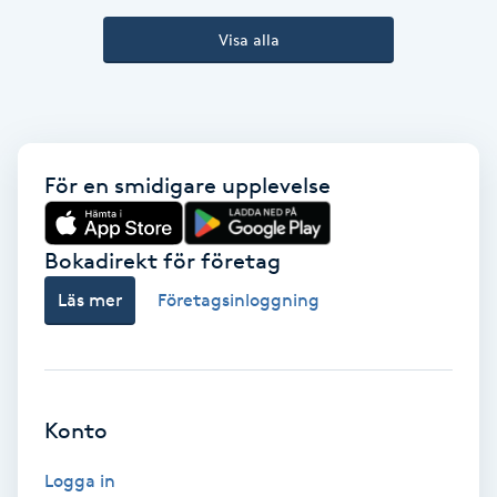
Kinesiologi
Visa alla
Kinesisk medicin
Kiropraktik
För en smidigare upplevelse
Klangmassage
Bokadirekt för företag
Klippning
Läs mer
Företagsinloggning
Klippning & Slingor
Klippning ungdom
Konto
Koppningsmassage
Logga in