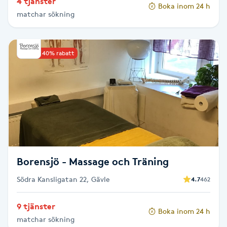
4 tjänster
Hårborttagning
Boka inom 24 h
matchar sökning
Hårbottenbehandling
Upp till 40% rabatt
Hårförlängning
Hårvård
Hälsa
Hälsprickor
Borensjö - Massage och Träning
I
Södra Kansligatan 22, Gävle
4.7
462
Idrottsmassage
9 tjänster
Boka inom 24 h
IPL
matchar sökning