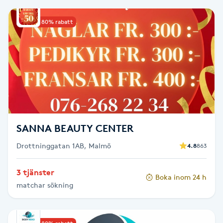
Brynformning
Upp till 80% rabatt
Brynfärgning
Brynplockning
Bröllopsuppsättning
C
SANNA BEAUTY CENTER
Celluliter
Drottninggatan 1AB, Malmö
4.8
863
Coachning
3 tjänster
Boka inom 24 h
matchar sökning
Color correction