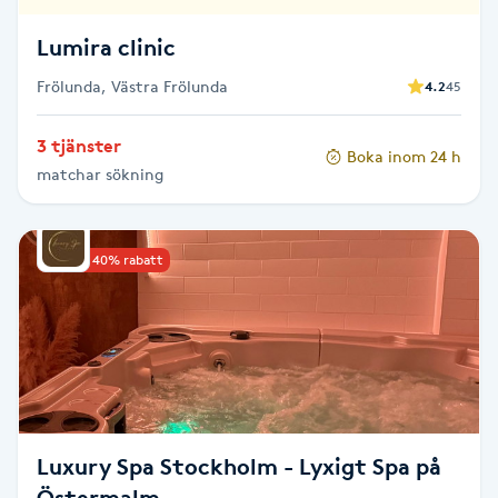
Föning
Lumira clinic
G
Frölunda, Västra Frölunda
4.2
45
Gel naglar
3 tjänster
Boka inom 24 h
Gelenaglar
matchar sökning
Gellack
Upp till 40% rabatt
Gellack med förstärkning
Gravidmassage
Gravidyoga
Luxury Spa Stockholm - Lyxigt Spa på
Gruppträning
Östermalm