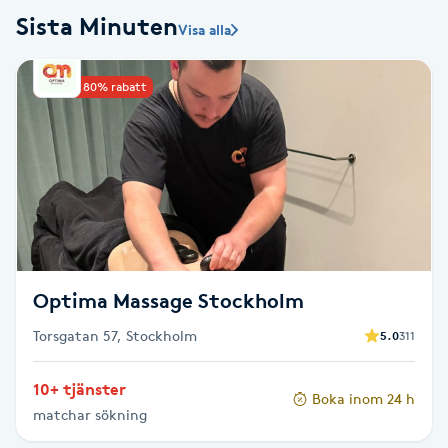
Sista Minuten
Visa alla
Babylights
Upp till 80% rabatt
Balayage
Bambumassage
Barber
Barnklippning
Optima Massage Stockholm
BIAB
Torsgatan 57, Stockholm
5.0
311
Blowout
10+ tjänster
Boka inom 24 h
matchar sökning
Bottenfärg