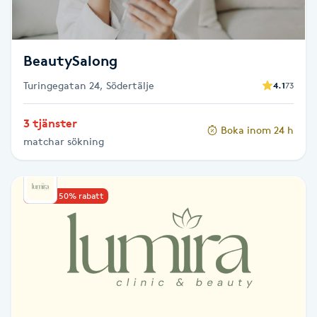
Fransk manikyr
Fransrengöring
BeautySalong
Turingegatan 24, Södertälje
4.1
73
Frekvensterapi
3 tjänster
Boka inom 24 h
Friskvård
matchar sökning
Friskvårdsmassage
Upp till 50% rabatt
Frisör
Funktionsanalys
Färgning