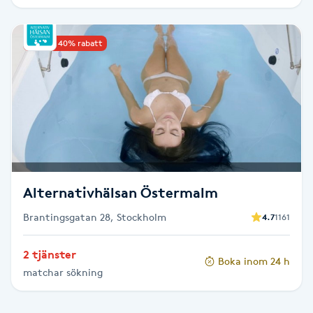
IPL hårborttagning
Upp till 40% rabatt
IR-massage
J
Japansk massage
K
K18
Alternativhälsan Östermalm
Katun fransar
Brantingsgatan 28, Stockholm
4.7
1161
Kemisk peeling
2 tjänster
Boka inom 24 h
matchar sökning
Keratinbehandling