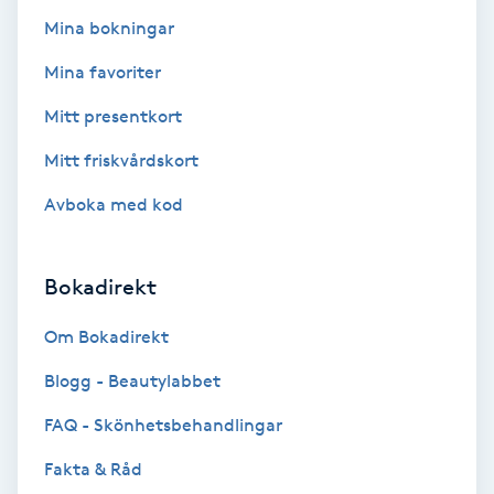
Mina bokningar
Kosmetisk tatuering
Mina favoriter
Kostrådgivning
Mitt presentkort
Kroppsinpackning
Mitt friskvårdskort
Avboka med kod
Kroppspeeling
Käkledsbehandling
Bokadirekt
Om Bokadirekt
Kärlbehandling
L
Blogg - Beautylabbet
FAQ - Skönhetsbehandlingar
Laserbehandling
Fakta & Råd
Lashlift Keratin