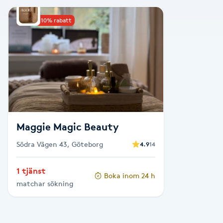
Alternativmedicin
Upp till 10% rabatt
Andningsmassage
Ansiktslyft utan kirurgi
Aromamassage
Ashtanga Yoga
Maggie Magic Beauty
Södra Vägen 43, Göteborg
4.9
14
Ayurveda
1 tjänst
Boka inom 24 h
Ayurvedisk Massage
matchar sökning
Ansiktsbehandling djuprengörande
B