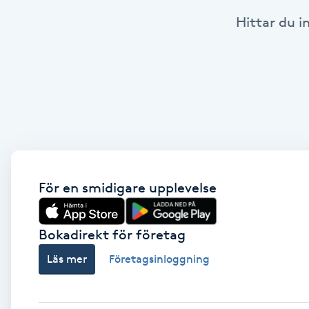
Hittar du i
Babylights
Balayage
Bambumassage
Barber
Barnklippning
För en smidigare upplevelse
BIAB
Bokadirekt för företag
Läs mer
Företagsinloggning
Blowout
Bottenfärg