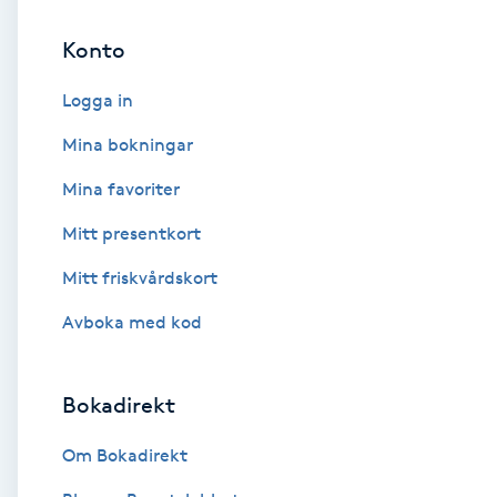
Konto
Brynformning
Logga in
Brynfärgning
Mina bokningar
Brynplockning
Mina favoriter
Mitt presentkort
Bröllopsuppsättning
C
Mitt friskvårdskort
Avboka med kod
Celluliter
Coachning
Bokadirekt
Color correction
Om Bokadirekt