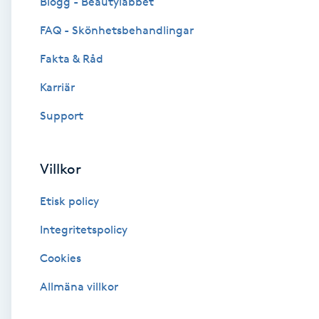
Blogg - Beautylabbet
Cryoterapi
FAQ - Skönhetsbehandlingar
D
Fakta & Råd
Damklippning
Karriär
Dermapen
Support
Diamantslipning
Villkor
E
Etisk policy
Enzympeeling
Integritetspolicy
Extensions
Cookies
Extensions borttagning
Allmäna villkor