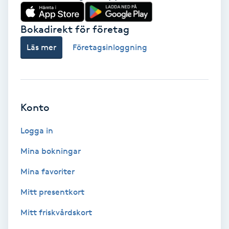
Babylights
Bokadirekt för företag
Balayage
Läs mer
Företagsinloggning
Bambumassage
Barber
Konto
Logga in
Barnklippning
Mina bokningar
BIAB
Mina favoriter
Blowout
Mitt presentkort
Mitt friskvårdskort
Bottenfärg