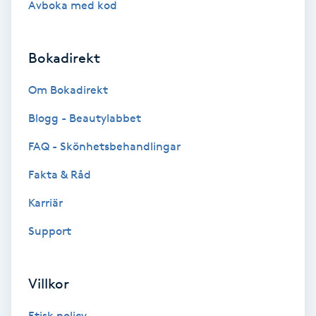
Avboka med kod
Brynformning
Bokadirekt
Brynfärgning
Om Bokadirekt
Brynplockning
Blogg - Beautylabbet
Bröllopsuppsättning
FAQ - Skönhetsbehandlingar
C
Fakta & Råd
Celluliter
Karriär
Support
Coachning
Color correction
Villkor
Etisk policy