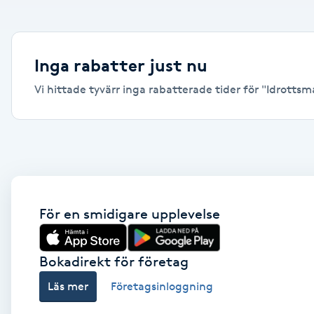
Alternativmedicin
Andningsmassage
Inga rabatter just nu
Vi hittade tyvärr inga rabatterade tider för "Idrottsmas
Ansiktslyft utan kirurgi
Aromamassage
Ashtanga Yoga
Ayurveda
För en smidigare upplevelse
Ayurvedisk Massage
Bokadirekt för företag
Läs mer
Företagsinloggning
Ansiktsbehandling djuprengörande
B