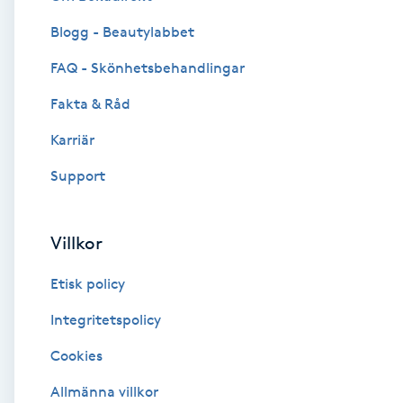
Blogg - Beautylabbet
Brynformning
FAQ - Skönhetsbehandlingar
Brynfärgning
Fakta & Råd
Brynplockning
Karriär
Support
Bröllopsuppsättning
C
Villkor
Celluliter
Etisk policy
Coachning
Integritetspolicy
Cookies
Color correction
Allmänna villkor