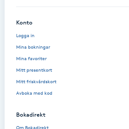
Babylights
Konto
Balayage
Logga in
Bambumassage
Mina bokningar
Mina favoriter
Barber
Mitt presentkort
Barnklippning
Mitt friskvårdskort
BIAB
Avboka med kod
Blowout
Bokadirekt
Bottenfärg
Om Bokadirekt