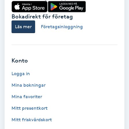
Babylights
Bokadirekt för företag
Balayage
Läs mer
Företagsinloggning
Bambumassage
Barber
Konto
Logga in
Barnklippning
Mina bokningar
BIAB
Mina favoriter
Blowout
Mitt presentkort
Mitt friskvårdskort
Bottenfärg