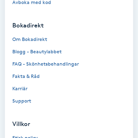
Avboka med kod
Brynformning
Bokadirekt
Brynfärgning
Om Bokadirekt
Brynplockning
Blogg - Beautylabbet
Bröllopsuppsättning
FAQ - Skönhetsbehandlingar
C
Fakta & Råd
Celluliter
Karriär
Support
Coachning
Color correction
Villkor
Etisk policy