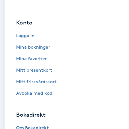
Babylights
Konto
Balayage
Logga in
Bambumassage
Mina bokningar
Mina favoriter
Barber
Mitt presentkort
Barnklippning
Mitt friskvårdskort
BIAB
Avboka med kod
Blowout
Bokadirekt
Bottenfärg
Om Bokadirekt