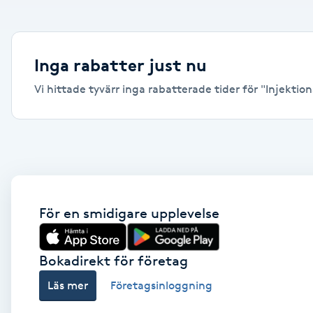
Alternativmedicin
Andningsmassage
Inga rabatter just nu
Vi hittade tyvärr inga rabatterade tider för "Injektions
Ansiktslyft utan kirurgi
Aromamassage
Ashtanga Yoga
Ayurveda
För en smidigare upplevelse
Ayurvedisk Massage
Bokadirekt för företag
Läs mer
Företagsinloggning
Ansiktsbehandling djuprengörande
B