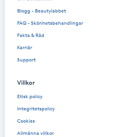
Blogg - Beautylabbet
Brynformning
FAQ - Skönhetsbehandlingar
Brynfärgning
Fakta & Råd
Brynplockning
Karriär
Support
Bröllopsuppsättning
C
Villkor
Celluliter
Etisk policy
Coachning
Integritetspolicy
Cookies
Color correction
Allmänna villkor