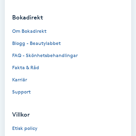
Brynformning
Bokadirekt
Brynfärgning
Om Bokadirekt
Blogg - Beautylabbet
Brynplockning
FAQ - Skönhetsbehandlingar
Bröllopsuppsättning
Fakta & Råd
C
Karriär
Celluliter
Support
Coachning
Villkor
Color correction
Etisk policy