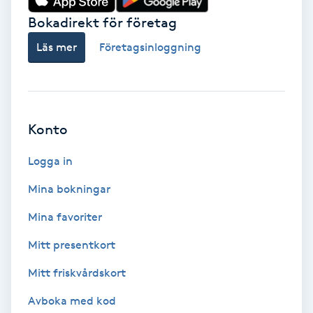
Bokadirekt för företag
Babylights
Läs mer
Företagsinloggning
Balayage
Bambumassage
Konto
Barber
Logga in
Barnklippning
Mina bokningar
Mina favoriter
BIAB
Mitt presentkort
Blowout
Mitt friskvårdskort
Bottenfärg
Avboka med kod