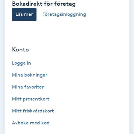
Bokadirekt för företag
Babylights
Läs mer
Företagsinloggning
Balayage
Bambumassage
Konto
Barber
Logga in
Mina bokningar
Barnklippning
Mina favoriter
BIAB
Mitt presentkort
Mitt friskvårdskort
Blowout
Avboka med kod
Bottenfärg