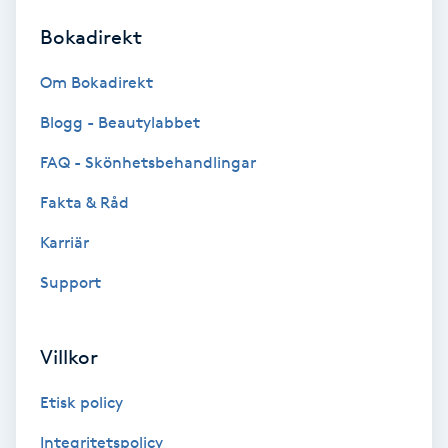
Bokadirekt
Brynformning
Om Bokadirekt
Brynfärgning
Blogg - Beautylabbet
Brynplockning
FAQ - Skönhetsbehandlingar
Fakta & Råd
Bröllopsuppsättning
C
Karriär
Support
Celluliter
Coachning
Villkor
Color correction
Etisk policy
Integritetspolicy