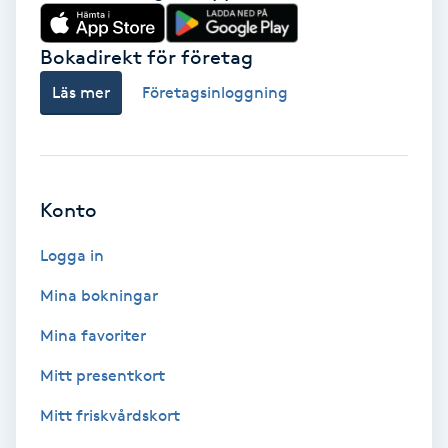
Babylights
Bokadirekt för företag
Balayage
Läs mer
Företagsinloggning
Bambumassage
Barber
Konto
Logga in
Barnklippning
Mina bokningar
BIAB
Mina favoriter
Blowout
Mitt presentkort
Mitt friskvårdskort
Bottenfärg