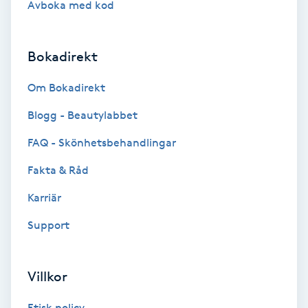
Avboka med kod
Brynformning
Bokadirekt
Brynfärgning
Om Bokadirekt
Brynplockning
Blogg - Beautylabbet
Bröllopsuppsättning
FAQ - Skönhetsbehandlingar
C
Fakta & Råd
Celluliter
Karriär
Support
Coachning
Color correction
Villkor
Etisk policy