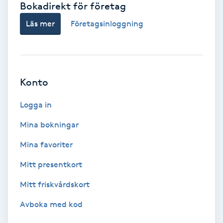
Bokadirekt för företag
Babylights
Läs mer
Företagsinloggning
Balayage
Bambumassage
Konto
Barber
Logga in
Mina bokningar
Barnklippning
Mina favoriter
BIAB
Mitt presentkort
Mitt friskvårdskort
Blowout
Avboka med kod
Bottenfärg