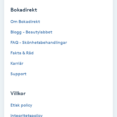
Bokadirekt
Brynformning
Om Bokadirekt
Brynfärgning
Blogg - Beautylabbet
Brynplockning
FAQ - Skönhetsbehandlingar
Fakta & Råd
Bröllopsuppsättning
C
Karriär
Support
Celluliter
Coachning
Villkor
Color correction
Etisk policy
Integritetspolicy