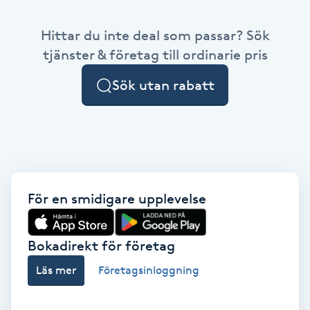
Babylights
Hittar du inte deal som passar? Sök
tjänster & företag till ordinarie pris
Balayage
Sök utan rabatt
Bambumassage
Barber
Barnklippning
För en smidigare upplevelse
BIAB
Bokadirekt för företag
Blowout
Läs mer
Företagsinloggning
Bottenfärg