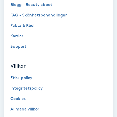
Cryoterapi
Blogg - Beautylabbet
D
FAQ - Skönhetsbehandlingar
Damklippning
Fakta & Råd
Karriär
Dermapen
Support
Diamantslipning
E
Villkor
Enzympeeling
Etisk policy
Extensions
Integritetspolicy
Cookies
Extensions borttagning
Allmäna villkor
Eyeliner-tatuering