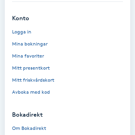
Brynformning
Konto
Brynfärgning
Logga in
Mina bokningar
Brynplockning
Mina favoriter
Bröllopsuppsättning
Mitt presentkort
C
Mitt friskvårdskort
Celluliter
Avboka med kod
Coachning
Bokadirekt
Color correction
Om Bokadirekt