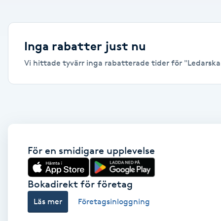
Alternativmedicin
Andningsmassage
Inga rabatter just nu
Vi hittade tyvärr inga rabatterade tider för "Ledarskap,
Ansiktslyft utan kirurgi
Aromamassage
Ashtanga Yoga
Ayurveda
För en smidigare upplevelse
Ayurvedisk Massage
Bokadirekt för företag
Läs mer
Företagsinloggning
Ansiktsbehandling djuprengörande
B