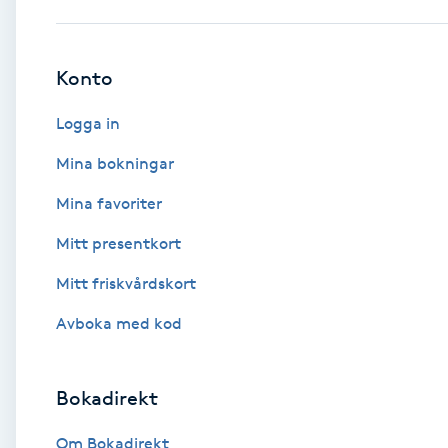
Babylights
Konto
Balayage
Logga in
Bambumassage
Mina bokningar
Mina favoriter
Barber
Mitt presentkort
Barnklippning
Mitt friskvårdskort
BIAB
Avboka med kod
Blowout
Bokadirekt
Bottenfärg
Om Bokadirekt