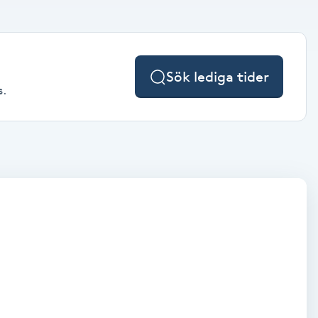
Sök lediga tider
s.