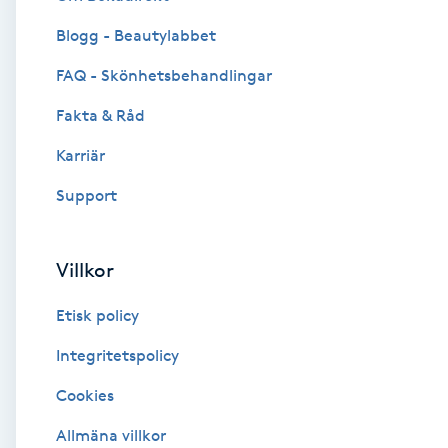
Blogg - Beautylabbet
Brynformning
FAQ - Skönhetsbehandlingar
Brynfärgning
Fakta & Råd
Brynplockning
Karriär
Support
Bröllopsuppsättning
C
Villkor
Celluliter
Etisk policy
Coachning
Integritetspolicy
Cookies
Color correction
Allmäna villkor