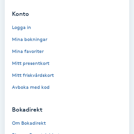
Cryoterapi
D
Konto
Damklippning
Logga in
Mina bokningar
Dermapen
Mina favoriter
Diamantslipning
Mitt presentkort
E
Mitt friskvårdskort
Enzympeeling
Avboka med kod
Extensions
Bokadirekt
Extensions borttagning
Om Bokadirekt
Eyeliner-tatuering