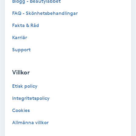
Blogg - Beautylabbet
F
FAQ - Skönhetsbehandlingar
Face framing
Fakta & Råd
Karriär
Faceliftmassage
Support
Fet hårbotten
Villkor
Fettreducering
Etisk policy
Fibromassage
Integritetspolicy
Fillers
Cookies
Allmänna villkor
Fotmassage