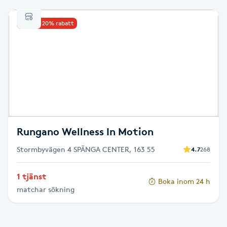
Babylights
Upp till 20% rabatt
Balayage
Bambumassage
Barber
Rungano Wellness In Motion
Barnklippning
Stormbyvägen 4 SPÄNGA CENTER, 163 55
4.7
268
BIAB
1 tjänst
Boka inom 24 h
Blowout
matchar sökning
Bottenfärg