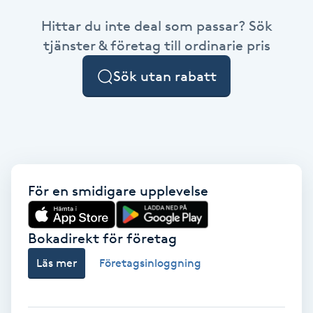
Hittar du inte deal som passar? Sök
Brynformning
tjänster & företag till ordinarie pris
Brynfärgning
Sök utan rabatt
Brynplockning
Bröllopsuppsättning
C
För en smidigare upplevelse
Celluliter
Bokadirekt för företag
Coachning
Läs mer
Företagsinloggning
Color correction