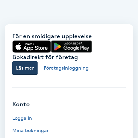
Fransk manikyr
Fransrengöring
För en smidigare upplevelse
Frekvensterapi
Bokadirekt för företag
Friskvård
Läs mer
Företagsinloggning
Friskvårdsmassage
Frisör
Konto
Funktionsanalys
Logga in
Färgning
Mina bokningar