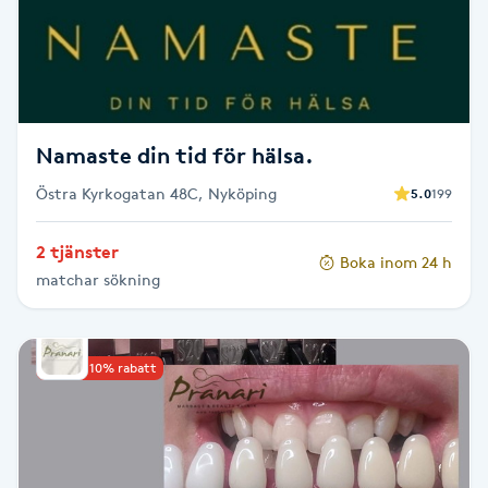
F
Face framing
Faceliftmassage
Namaste din tid för hälsa.
Östra Kyrkogatan 48C, Nyköping
5.0
199
Fet hårbotten
2 tjänster
Boka inom 24 h
Fettreducering
matchar sökning
Fibromassage
Upp till 10% rabatt
Fillers
Fotmassage