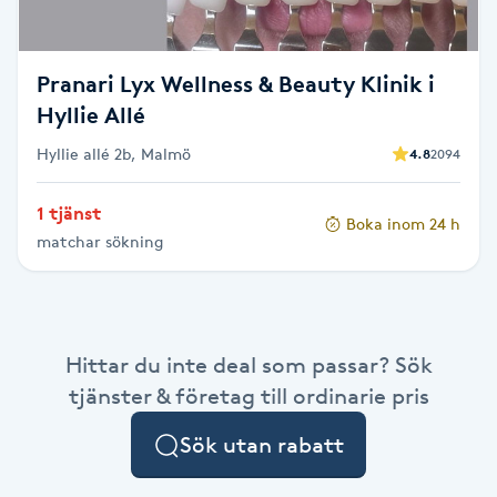
Fotsvamp
Pranari Lyx Wellness & Beauty Klinik i
Fotvård
Hyllie Allé
Fransar
Hyllie allé 2b, Malmö
4.8
2094
Fransborttagning
1 tjänst
Boka inom 24 h
matchar sökning
Fransfärgning
Fransförlängning
Hittar du inte deal som passar? Sök
tjänster & företag till ordinarie pris
Fransförlängning Megavolym
Sök utan rabatt
Fransförlängning Volym