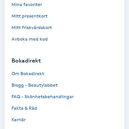
Mina favoriter
Föning
G
Mitt presentkort
Mitt friskvårdskort
Gel naglar
Avboka med kod
Gelenaglar
Bokadirekt
Gellack
Om Bokadirekt
Gellack med förstärkning
Blogg - Beautylabbet
Gravidmassage
FAQ - Skönhetsbehandlingar
Fakta & Råd
Gravidyoga
Karriär
Gruppträning