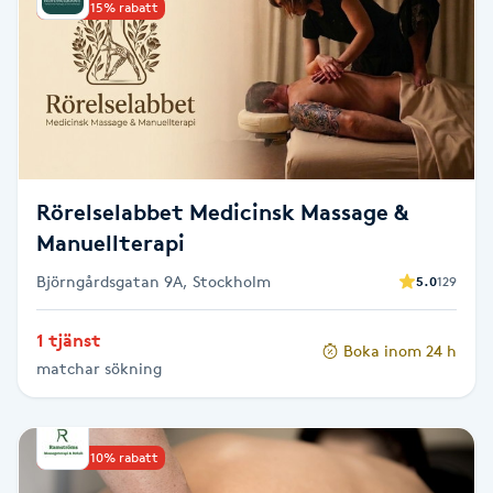
Upp till 15% rabatt
Brynformning
Brynfärgning
Brynplockning
Rörelselabbet Medicinsk Massage &
Bröllopsuppsättning
Manuellterapi
C
Björngårdsgatan 9A, Stockholm
5.0
129
Celluliter
1 tjänst
Boka inom 24 h
matchar sökning
Coachning
Color correction
Upp till 10% rabatt