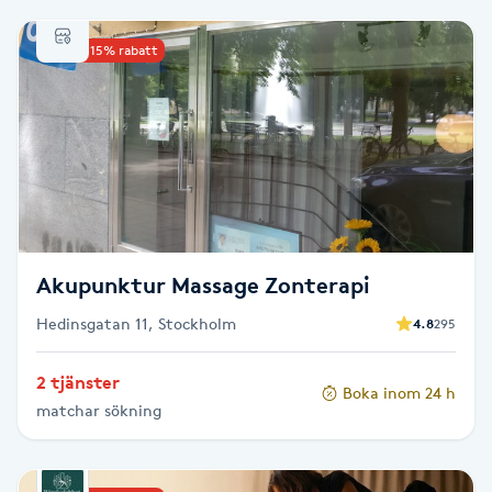
Babylights
Upp till 15% rabatt
Balayage
Bambumassage
Barber
Akupunktur Massage Zonterapi
Barnklippning
Hedinsgatan 11, Stockholm
4.8
295
BIAB
2 tjänster
Boka inom 24 h
Blowout
matchar sökning
Bottenfärg