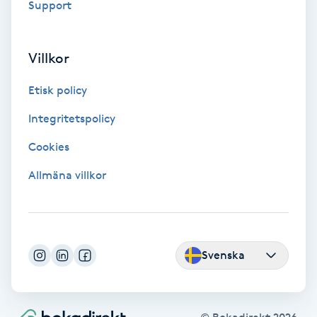
Support
Gua Sha-massage
H
Villkor
Hatha Yoga
Etisk policy
Integritetspolicy
Headspa
Cookies
Healing
Allmäna villkor
Herrklippning
HIFU
Svenska
Hollywood Peel