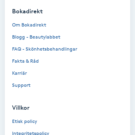
Bokadirekt
Brynformning
Om Bokadirekt
Brynfärgning
Blogg - Beautylabbet
Brynplockning
FAQ - Skönhetsbehandlingar
Fakta & Råd
Bröllopsuppsättning
C
Karriär
Support
Celluliter
Coachning
Villkor
Color correction
Etisk policy
Integritetspolicy