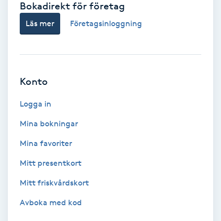
Bokadirekt för företag
Babylights
Läs mer
Företagsinloggning
Balayage
Bambumassage
Konto
Barber
Logga in
Mina bokningar
Barnklippning
Mina favoriter
BIAB
Mitt presentkort
Mitt friskvårdskort
Blowout
Avboka med kod
Bottenfärg