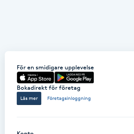
Cryoterapi
D
Damklippning
Dermapen
Diamantslipning
För en smidigare upplevelse
E
Enzympeeling
Bokadirekt för företag
Läs mer
Företagsinloggning
Extensions
Extensions borttagning
Konto