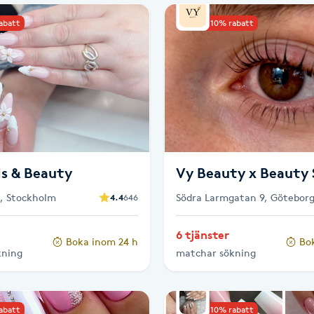
rabatt
Upp till 10% rabatt
ls & Beauty
Vy Beauty x Beauty 
2, Stockholm
Södra Larmgatan 9, Götebor
4.4
646
6 tjänster
Boka inom 24 h
Bo
kning
matchar sökning
rabatt
Upp till 10% rabatt