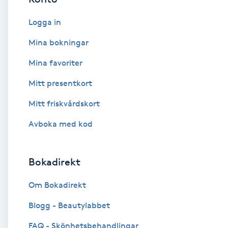
Eyeliner-tatuering
F
Logga in
Face framing
Mina bokningar
Mina favoriter
Faceliftmassage
Mitt presentkort
Fet hårbotten
Mitt friskvårdskort
Avboka med kod
Fettreducering
Fibromassage
Bokadirekt
Fillers
Om Bokadirekt
Blogg - Beautylabbet
Fotmassage
FAQ - Skönhetsbehandlingar