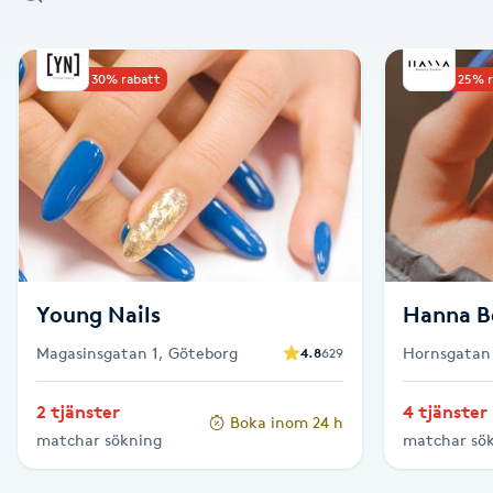
Alternativmedicin
Upp till 30% rabatt
Upp till 25% 
Andningsmassage
Ansiktslyft utan kirurgi
Aromamassage
Ashtanga Yoga
Young Nails
Hanna B
Ayurveda
Magasinsgatan 1, Göteborg
Hornsgatan 
4.8
629
Ayurvedisk Massage
2 tjänster
4 tjänster
Boka inom 24 h
matchar sökning
matchar sö
Ansiktsbehandling djuprengörande
B