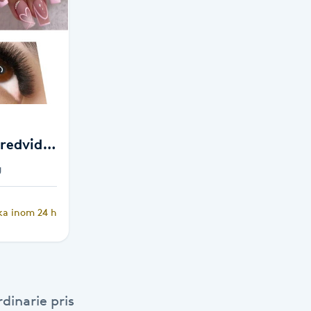
redvid
g
ka inom 24 h
dinarie pris