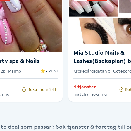
Mia Studio Nails &
uty spa & Nails
Lashes(Backaplan) b
Kicks
12b, Malmö
Krokegårdsgatan 5, Götebor
3.9
1160
4 tjänster
Boka inom 24 h
Bo
kning
matchar sökning
nte deal som passar? Sök tjänster & företag till or