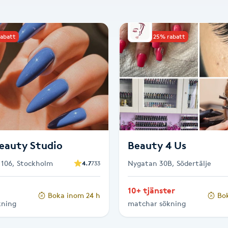
rabatt
Upp till 25% rabatt
eauty Studio
Beauty 4 Us
106, Stockholm
Nygatan 30B, Södertälje
4.7
733
10+ tjänster
Boka inom 24 h
Bo
kning
matchar sökning