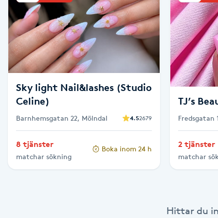
Brynformning
Brynfärgning
Brynplockning
Sky light Nail&lashes (Studio
Celine)
TJ’s Bea
Bröllopsuppsättning
C
Barnhemsgatan 22, Mölndal
Fredsgatan 
4.5
2679
Celluliter
8 tjänster
2 tjänster
Boka inom 24 h
matchar sökning
matchar sö
Coachning
Color correction
Hittar du i