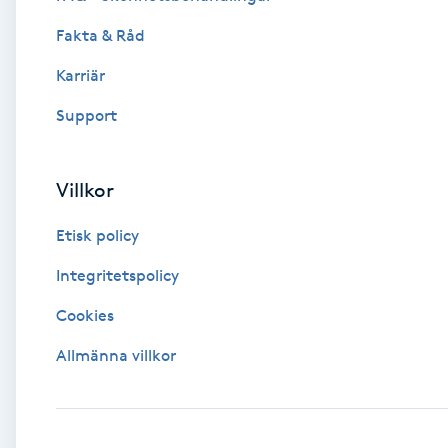
Fotsvamp
Fakta & Råd
Karriär
Fotvård
Support
Fransar
Villkor
Fransborttagning
Etisk policy
Fransfärgning
Integritetspolicy
Fransförlängning
Cookies
Allmänna villkor
Fransförlängning Megavolym
Fransförlängning Volym