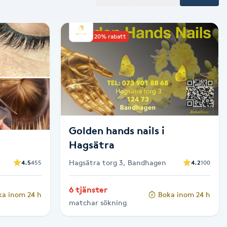
Upp till 20% rabatt
Golden hands nails i
Hagsätra
Hagsätra torg 3, Bandhagen
4.5
455
4.2
100
6 tjänster
ka inom 24 h
Boka inom 24 h
matchar sökning