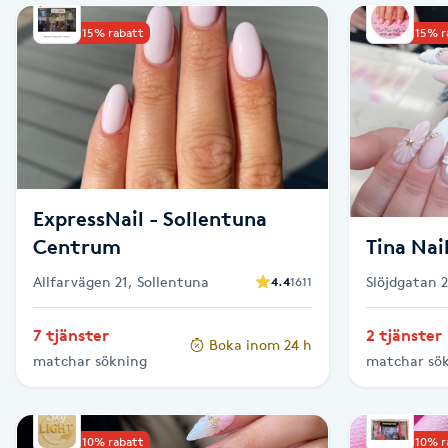
Upp till 15% rabatt
Upp till 15% 
Babylights
Balayage
Bambumassage
Barber
ExpressNail - Sollentuna
Centrum
Tina Nai
Barnklippning
Allfarvägen 21, Sollentuna
Slöjdgatan 
4.4
1611
BIAB
7 tjänster
2 tjänster
Boka inom 24 h
matchar sökning
matchar sö
Blowout
Bottenfärg
Upp till 10% rabatt
Upp till 10% 