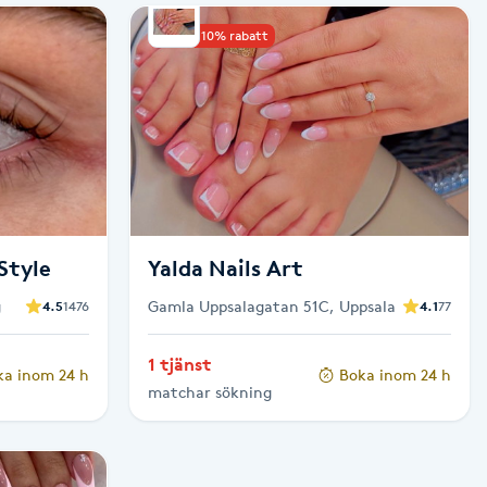
Upp till 10% rabatt
Style
Yalda Nails Art
g
Gamla Uppsalagatan 51C, Uppsala
4.5
1476
4.1
77
1 tjänst
ka inom 24 h
Boka inom 24 h
matchar sökning