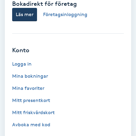
Bokadirekt för företag
Babylights
Läs mer
Företagsinloggning
Balayage
Bambumassage
Konto
Barber
Logga in
Mina bokningar
Barnklippning
Mina favoriter
BIAB
Mitt presentkort
Mitt friskvårdskort
Blowout
Avboka med kod
Bottenfärg