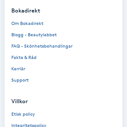
Bokadirekt
Brynformning
Om Bokadirekt
Brynfärgning
Blogg - Beautylabbet
Brynplockning
FAQ - Skönhetsbehandlingar
Fakta & Råd
Bröllopsuppsättning
C
Karriär
Support
Celluliter
Coachning
Villkor
Color correction
Etisk policy
Integritetspolicy