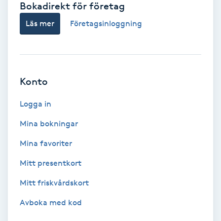
Bokadirekt för företag
Babylights
Läs mer
Företagsinloggning
Balayage
Bambumassage
Konto
Barber
Logga in
Mina bokningar
Barnklippning
Mina favoriter
BIAB
Mitt presentkort
Mitt friskvårdskort
Blowout
Avboka med kod
Bottenfärg