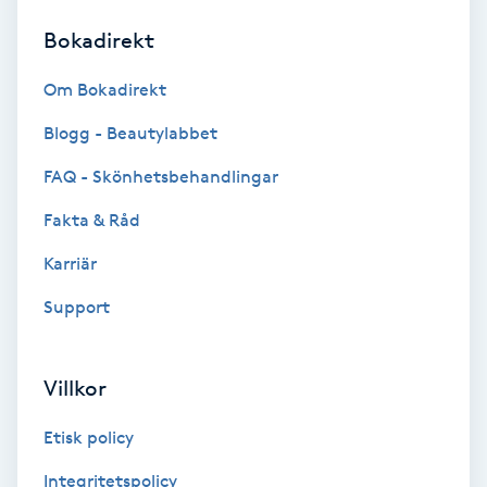
Bokadirekt
Brynformning
Om Bokadirekt
Brynfärgning
Blogg - Beautylabbet
Brynplockning
FAQ - Skönhetsbehandlingar
Fakta & Råd
Bröllopsuppsättning
C
Karriär
Support
Celluliter
Coachning
Villkor
Color correction
Etisk policy
Integritetspolicy