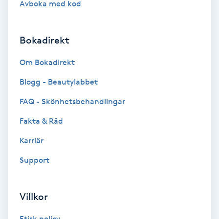
Avboka med kod
Brynformning
Bokadirekt
Brynfärgning
Om Bokadirekt
Brynplockning
Blogg - Beautylabbet
Bröllopsuppsättning
FAQ - Skönhetsbehandlingar
C
Fakta & Råd
Celluliter
Karriär
Support
Coachning
Color correction
Villkor
Etisk policy