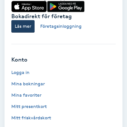
Babylights
Bokadirekt för företag
Balayage
Läs mer
Företagsinloggning
Bambumassage
Barber
Konto
Logga in
Barnklippning
Mina bokningar
BIAB
Mina favoriter
Blowout
Mitt presentkort
Mitt friskvårdskort
Bottenfärg