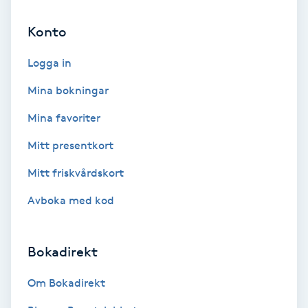
Cryoterapi
D
Konto
Damklippning
Logga in
Mina bokningar
Dermapen
Mina favoriter
Diamantslipning
Mitt presentkort
E
Mitt friskvårdskort
Enzympeeling
Avboka med kod
Extensions
Bokadirekt
Extensions borttagning
Om Bokadirekt
Eyeliner-tatuering