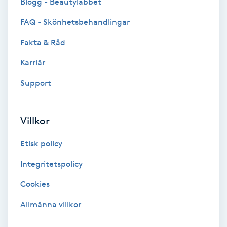
Blogg - Beautylabbet
F
FAQ - Skönhetsbehandlingar
Face framing
Fakta & Råd
Karriär
Faceliftmassage
Support
Fet hårbotten
Villkor
Fettreducering
Etisk policy
Fibromassage
Integritetspolicy
Fillers
Cookies
Allmänna villkor
Fotmassage