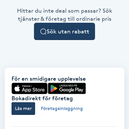
Hittar du inte deal som passar? Sök
Brynformning
tjänster & företag till ordinarie pris
Brynfärgning
Sök utan rabatt
Brynplockning
Bröllopsuppsättning
C
För en smidigare upplevelse
Celluliter
Bokadirekt för företag
Coachning
Läs mer
Företagsinloggning
Color correction