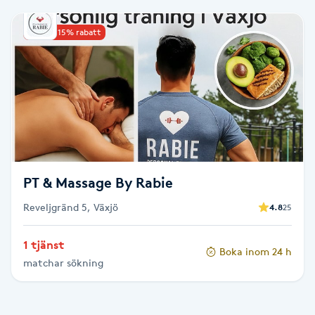
Babylights
Upp till 15% rabatt
Balayage
Bambumassage
Barber
PT & Massage By Rabie
Barnklippning
Reveljgränd 5, Växjö
4.8
25
BIAB
1 tjänst
Boka inom 24 h
Blowout
matchar sökning
Bottenfärg