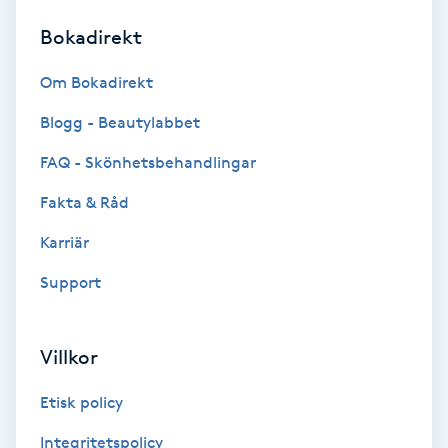
Bokadirekt
Brynformning
Om Bokadirekt
Brynfärgning
Blogg - Beautylabbet
Brynplockning
FAQ - Skönhetsbehandlingar
Fakta & Råd
Bröllopsuppsättning
C
Karriär
Support
Celluliter
Coachning
Villkor
Color correction
Etisk policy
Integritetspolicy