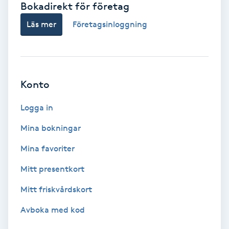
Bokadirekt för företag
Babylights
Läs mer
Företagsinloggning
Balayage
Bambumassage
Konto
Barber
Logga in
Mina bokningar
Barnklippning
Mina favoriter
BIAB
Mitt presentkort
Mitt friskvårdskort
Blowout
Avboka med kod
Bottenfärg