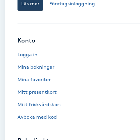
Läs mer
Företagsinloggning
Babylights
Balayage
Konto
Bambumassage
Logga in
Barber
Mina bokningar
Mina favoriter
Barnklippning
Mitt presentkort
BIAB
Mitt friskvårdskort
Avboka med kod
Blowout
Bottenfärg