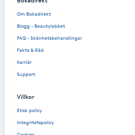
Bokadirekt
Brynformning
Om Bokadirekt
Blogg - Beautylabbet
Brynfärgning
FAQ - Skönhetsbehandlingar
Brynplockning
Fakta & Råd
Karriär
Bröllopsuppsättning
C
Support
Celluliter
Villkor
Coachning
Etisk policy
Color correction
Integritetspolicy
Cookies