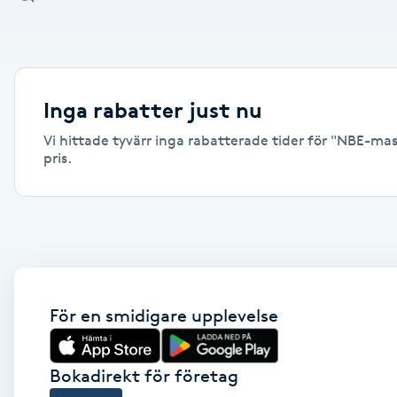
Alternativmedicin
Andningsmassage
Inga rabatter just nu
Ansiktslyft utan kirurgi
Vi hittade tyvärr inga rabatterade tider för "NBE-mass
pris.
Aromamassage
Ashtanga Yoga
Ayurveda
För en smidigare upplevelse
Ayurvedisk Massage
Ansiktsbehandling djuprengörande
Bokadirekt för företag
B