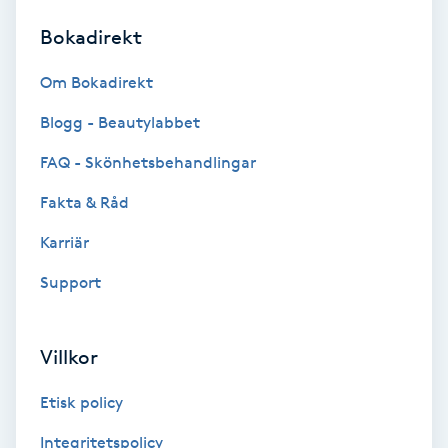
Bokadirekt
Brynformning
Om Bokadirekt
Brynfärgning
Blogg - Beautylabbet
Brynplockning
FAQ - Skönhetsbehandlingar
Fakta & Råd
Bröllopsuppsättning
C
Karriär
Support
Celluliter
Coachning
Villkor
Color correction
Etisk policy
Integritetspolicy