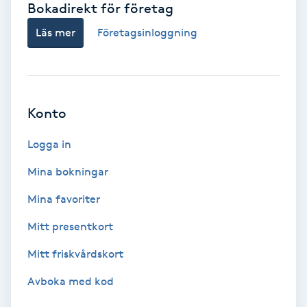
Bokadirekt för företag
Babylights
Läs mer
Företagsinloggning
Balayage
Bambumassage
Konto
Barber
Logga in
Mina bokningar
Barnklippning
Mina favoriter
BIAB
Mitt presentkort
Mitt friskvårdskort
Blowout
Avboka med kod
Bottenfärg