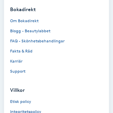
Bokadirekt
Brynformning
Om Bokadirekt
Brynfärgning
Blogg - Beautylabbet
Brynplockning
FAQ - Skönhetsbehandlingar
Fakta & Råd
Bröllopsuppsättning
C
Karriär
Support
Celluliter
Coachning
Villkor
Color correction
Etisk policy
Integritetspolicy