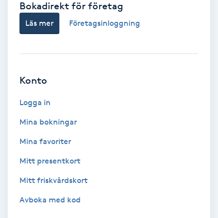
Bokadirekt för företag
Babylights
Läs mer
Företagsinloggning
Balayage
Bambumassage
Konto
Barber
Logga in
Mina bokningar
Barnklippning
Mina favoriter
BIAB
Mitt presentkort
Mitt friskvårdskort
Blowout
Avboka med kod
Bottenfärg