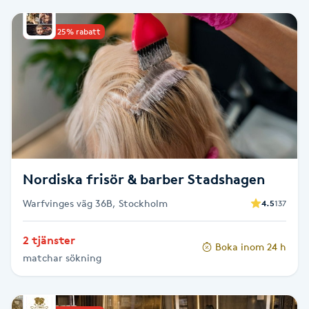
Babylights
Upp till 25% rabatt
Balayage
Bambumassage
Barber
Nordiska frisör & barber Stadshagen
Barnklippning
Warfvinges väg 36B, Stockholm
4.5
137
BIAB
2 tjänster
Boka inom 24 h
Blowout
matchar sökning
Bottenfärg