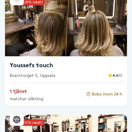
Upp till 20% rabatt
Brynformning
Brynfärgning
Brynplockning
Bröllopsuppsättning
Youssefs touch
C
Kvarntorget 5, Uppsala
4.6
50
Celluliter
1 tjänst
Boka inom 24 h
matchar sökning
Coachning
Color correction
Upp till 15% rabatt