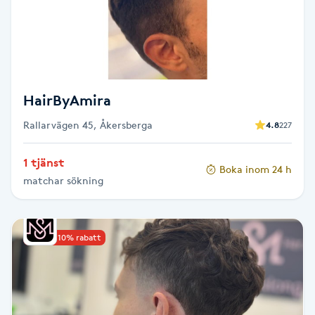
F
Face framing
Faceliftmassage
HairByAmira
Rallarvägen 45, Åkersberga
4.8
227
Fet hårbotten
1 tjänst
Boka inom 24 h
Fettreducering
matchar sökning
Fibromassage
Upp till 10% rabatt
Fillers
Fotmassage