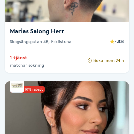
Fotsvamp
Fotvård
Marias Salong Herr
Fransar
Skogsängsgatan 4B, Eskilstuna
4.5
20
Fransborttagning
1 tjänst
Boka inom 24 h
matchar sökning
Fransfärgning
Fransförlängning
Upp till 10% rabatt
Fransförlängning Megavolym
Fransförlängning Volym