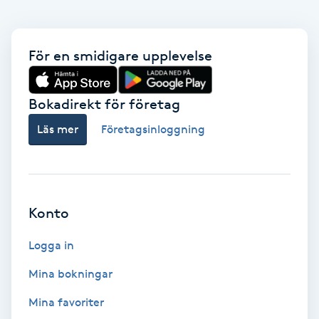
Föning
G
För en smidigare upplevelse
Gel naglar
Bokadirekt för företag
Gelenaglar
Läs mer
Företagsinloggning
Gellack
Gellack med förstärkning
Konto
Gravidmassage
Logga in
Gravidyoga
Mina bokningar
Mina favoriter
Gruppträning