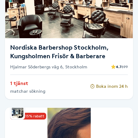
Cryoterapi
D
Damklippning
Dermapen
Nordiska Barbershop Stockholm,
Kungsholmen Frisör & Barberare
Diamantslipning
Hjalmar Söderbergs väg 6, Stockholm
4.7
699
E
1 tjänst
Enzympeeling
Boka inom 24 h
matchar sökning
Extensions
Upp till 15% rabatt
Extensions borttagning
Eyeliner-tatuering