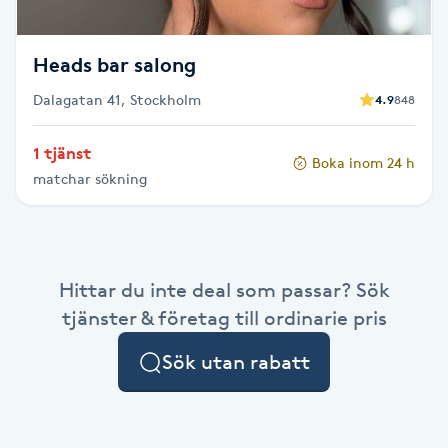
Fransk manikyr
Heads bar salong
Fransrengöring
Dalagatan 41, Stockholm
4.9
848
Frekvensterapi
1 tjänst
Boka inom 24 h
matchar sökning
Friskvård
Friskvårdsmassage
Hittar du inte deal som passar? Sök
Frisör
tjänster & företag till ordinarie pris
Funktionsanalys
Sök utan rabatt
Färgning