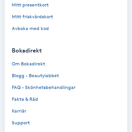
Mitt presentkort
Gua Sha-massage
Mitt friskvårdskort
H
Avboka med kod
Hatha Yoga
Bokadirekt
Headspa
Om Bokadirekt
Healing
Blogg - Beautylabbet
Herrklippning
FAQ - Skönhetsbehandlingar
Fakta & Råd
HIFU
Karriär
Hollywood Peel
Support