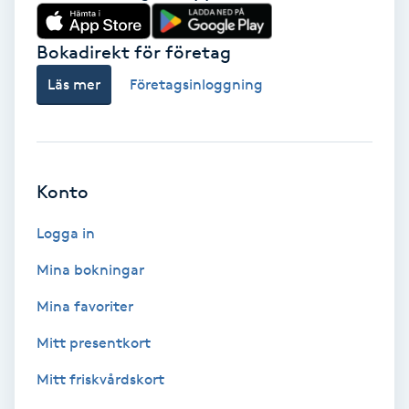
Babylights
Bokadirekt för företag
Balayage
Läs mer
Företagsinloggning
Bambumassage
Barber
Konto
Logga in
Barnklippning
Mina bokningar
BIAB
Mina favoriter
Blowout
Mitt presentkort
Mitt friskvårdskort
Bottenfärg