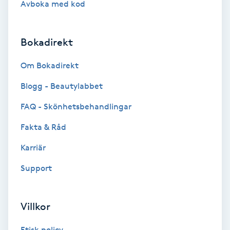
Avboka med kod
Brynformning
Bokadirekt
Brynfärgning
Om Bokadirekt
Brynplockning
Blogg - Beautylabbet
Bröllopsuppsättning
FAQ - Skönhetsbehandlingar
C
Fakta & Råd
Celluliter
Karriär
Support
Coachning
Color correction
Villkor
Etisk policy