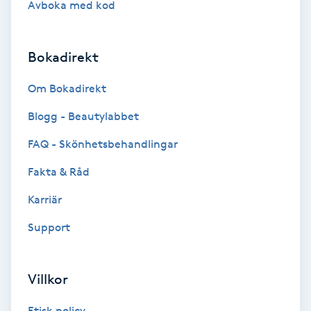
Avboka med kod
Brynformning
Bokadirekt
Brynfärgning
Om Bokadirekt
Brynplockning
Blogg - Beautylabbet
Bröllopsuppsättning
FAQ - Skönhetsbehandlingar
C
Fakta & Råd
Celluliter
Karriär
Support
Coachning
Color correction
Villkor
Etisk policy