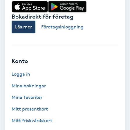
Babylights
Bokadirekt för företag
Balayage
Läs mer
Företagsinloggning
Bambumassage
Barber
Konto
Logga in
Barnklippning
Mina bokningar
BIAB
Mina favoriter
Blowout
Mitt presentkort
Mitt friskvårdskort
Bottenfärg