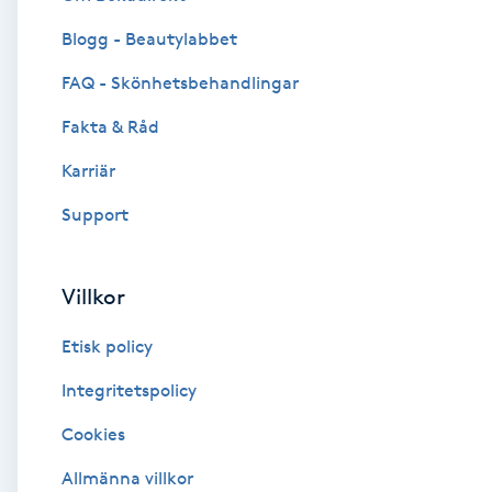
Blogg - Beautylabbet
Brynformning
FAQ - Skönhetsbehandlingar
Brynfärgning
Fakta & Råd
Brynplockning
Karriär
Support
Bröllopsuppsättning
C
Villkor
Celluliter
Etisk policy
Coachning
Integritetspolicy
Cookies
Color correction
Allmänna villkor