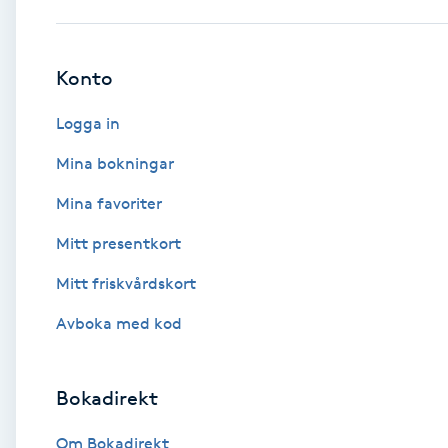
Babylights
Konto
Balayage
Logga in
Bambumassage
Mina bokningar
Mina favoriter
Barber
Mitt presentkort
Barnklippning
Mitt friskvårdskort
BIAB
Avboka med kod
Blowout
Bokadirekt
Bottenfärg
Om Bokadirekt