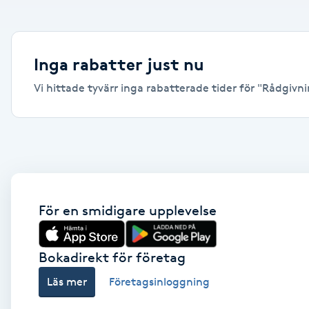
Alternativmedicin
Andningsmassage
Inga rabatter just nu
Vi hittade tyvärr inga rabatterade tider för "Rådgivni
Ansiktslyft utan kirurgi
Aromamassage
Ashtanga Yoga
Ayurveda
För en smidigare upplevelse
Ayurvedisk Massage
Bokadirekt för företag
Läs mer
Företagsinloggning
Ansiktsbehandling djuprengörande
B