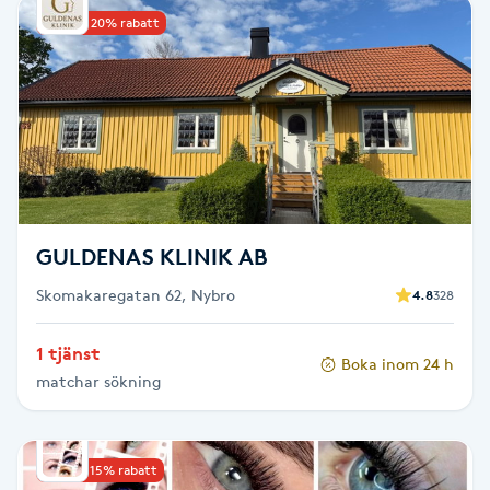
Upp till 20% rabatt
Babylights
Balayage
Bambumassage
Barber
GULDENAS KLINIK AB
Barnklippning
Skomakaregatan 62, Nybro
4.8
328
BIAB
1 tjänst
Boka inom 24 h
matchar sökning
Blowout
Bottenfärg
Upp till 15% rabatt