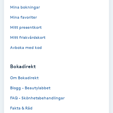
Fotsvamp
Mina bokningar
Mina favoriter
Fotvård
Mitt presentkort
Fransar
Mitt friskvårdskort
Fransborttagning
Avboka med kod
Fransfärgning
Bokadirekt
Fransförlängning
Om Bokadirekt
Blogg - Beautylabbet
Fransförlängning Megavolym
FAQ - Skönhetsbehandlingar
Fransförlängning Volym
Fakta & Råd