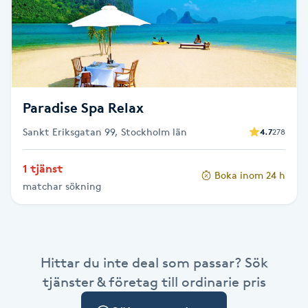
Cryoterapi
D
Damklippning
Dermapen
Paradise Spa Relax
Sankt Eriksgatan 99, Stockholm län
4.7
278
Diamantslipning
E
1 tjänst
Boka inom 24 h
matchar sökning
Enzympeeling
Extensions
Hittar du inte deal som passar? Sök
Extensions borttagning
tjänster & företag till ordinarie pris
Eyeliner-tatuering