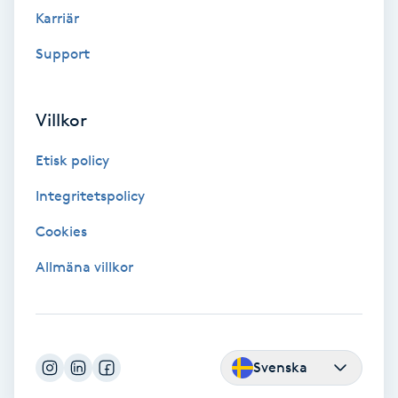
Fransk manikyr
Karriär
Support
Fransrengöring
Frekvensterapi
Villkor
Etisk policy
Friskvård
Integritetspolicy
Friskvårdsmassage
Cookies
Frisör
Allmäna villkor
Funktionsanalys
Färgning
Svenska