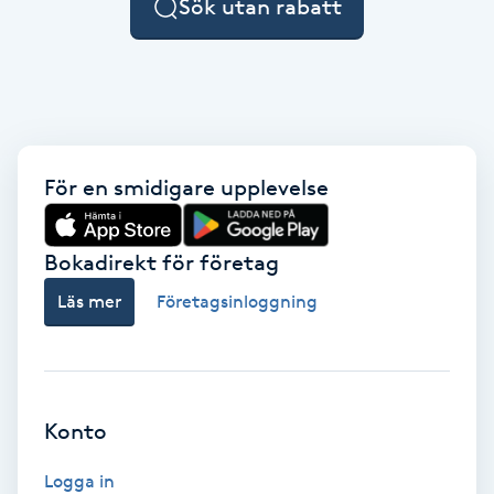
Sök utan rabatt
F
Face framing
Faceliftmassage
För en smidigare upplevelse
Fet hårbotten
Bokadirekt för företag
Fettreducering
Läs mer
Företagsinloggning
Fibromassage
Fillers
Konto
Fotmassage
Logga in