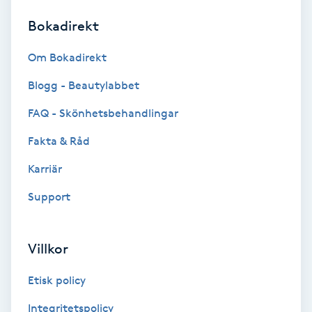
Bokadirekt
Brynformning
Om Bokadirekt
Brynfärgning
Blogg - Beautylabbet
Brynplockning
FAQ - Skönhetsbehandlingar
Fakta & Råd
Bröllopsuppsättning
C
Karriär
Support
Celluliter
Coachning
Villkor
Color correction
Etisk policy
Integritetspolicy