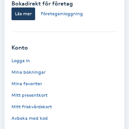
Bokadirekt för företag
Babylights
Läs mer
Företagsinloggning
Balayage
Bambumassage
Konto
Barber
Logga in
Mina bokningar
Barnklippning
Mina favoriter
BIAB
Mitt presentkort
Mitt friskvårdskort
Blowout
Avboka med kod
Bottenfärg