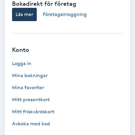
Bokadirekt för företag
Babylights
Läs mer
Företagsinloggning
Balayage
Bambumassage
Konto
Barber
Logga in
Mina bokningar
Barnklippning
Mina favoriter
BIAB
Mitt presentkort
Mitt friskvårdskort
Blowout
Avboka med kod
Bottenfärg