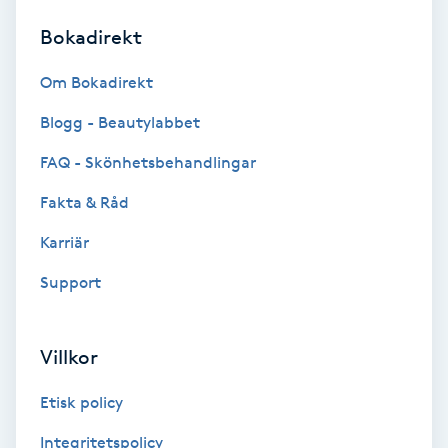
Bokadirekt
Brynformning
Om Bokadirekt
Brynfärgning
Blogg - Beautylabbet
Brynplockning
FAQ - Skönhetsbehandlingar
Fakta & Råd
Bröllopsuppsättning
C
Karriär
Support
Celluliter
Coachning
Villkor
Color correction
Etisk policy
Integritetspolicy