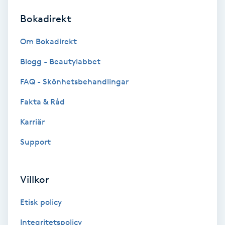
Bokadirekt
Brynformning
Om Bokadirekt
Brynfärgning
Blogg - Beautylabbet
Brynplockning
FAQ - Skönhetsbehandlingar
Fakta & Råd
Bröllopsuppsättning
C
Karriär
Support
Celluliter
Coachning
Villkor
Color correction
Etisk policy
Integritetspolicy