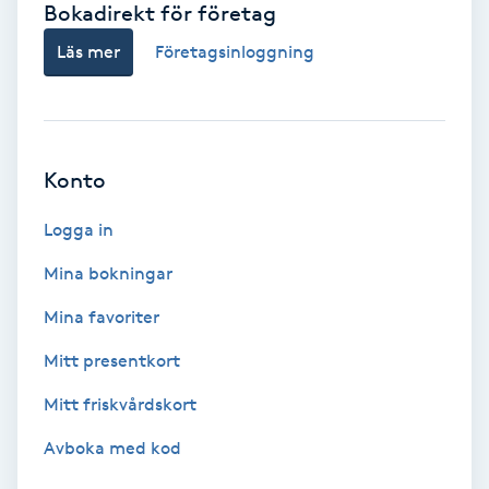
Bokadirekt för företag
Babylights
Läs mer
Företagsinloggning
Balayage
Bambumassage
Konto
Barber
Logga in
Mina bokningar
Barnklippning
Mina favoriter
BIAB
Mitt presentkort
Mitt friskvårdskort
Blowout
Avboka med kod
Bottenfärg