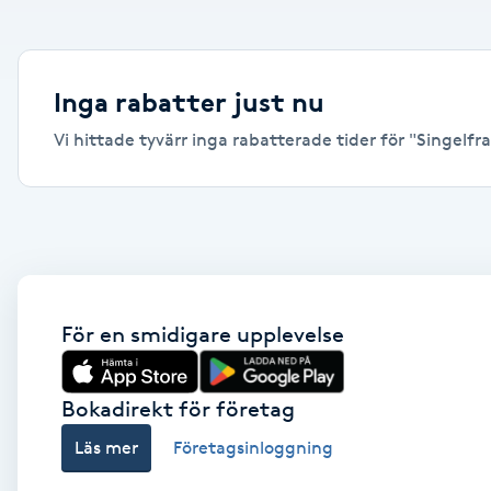
Alternativmedicin
Andningsmassage
Inga rabatter just nu
Vi hittade tyvärr inga rabatterade tider för "Singelfra
Ansiktslyft utan kirurgi
Aromamassage
Ashtanga Yoga
Ayurveda
För en smidigare upplevelse
Ayurvedisk Massage
Bokadirekt för företag
Läs mer
Företagsinloggning
Ansiktsbehandling djuprengörande
B