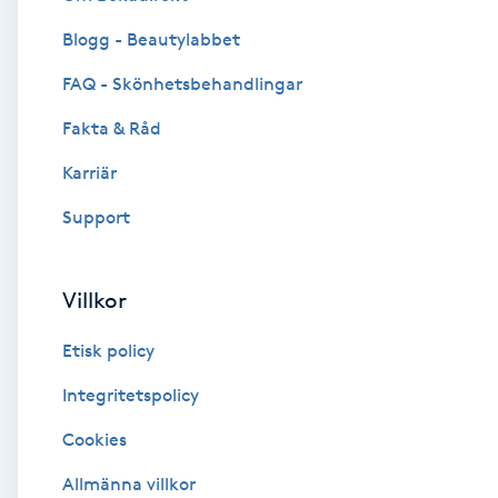
Blogg - Beautylabbet
Brynformning
FAQ - Skönhetsbehandlingar
Brynfärgning
Fakta & Råd
Brynplockning
Karriär
Support
Bröllopsuppsättning
C
Villkor
Celluliter
Etisk policy
Coachning
Integritetspolicy
Cookies
Color correction
Allmänna villkor