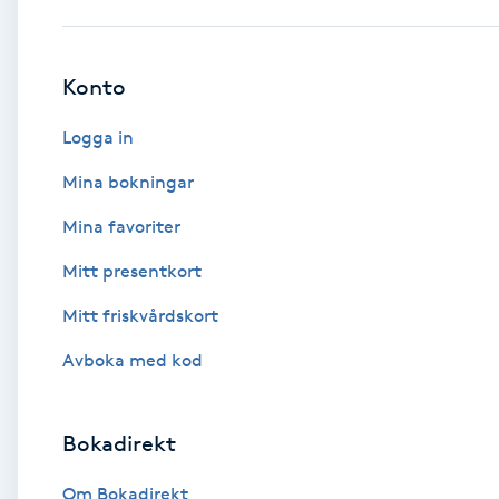
Babylights
Konto
Balayage
Logga in
Bambumassage
Mina bokningar
Mina favoriter
Barber
Mitt presentkort
Barnklippning
Mitt friskvårdskort
BIAB
Avboka med kod
Blowout
Bokadirekt
Bottenfärg
Om Bokadirekt