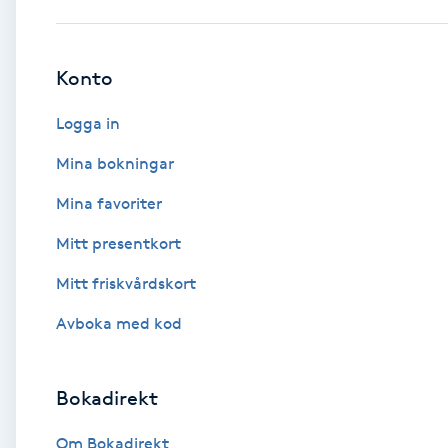
Babylights
Konto
Balayage
Logga in
Bambumassage
Mina bokningar
Mina favoriter
Barber
Mitt presentkort
Barnklippning
Mitt friskvårdskort
BIAB
Avboka med kod
Blowout
Bokadirekt
Bottenfärg
Om Bokadirekt