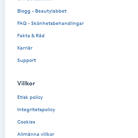
Blogg - Beautylabbet
Brynformning
FAQ - Skönhetsbehandlingar
Brynfärgning
Fakta & Råd
Brynplockning
Karriär
Support
Bröllopsuppsättning
C
Villkor
Celluliter
Etisk policy
Coachning
Integritetspolicy
Cookies
Color correction
Allmänna villkor