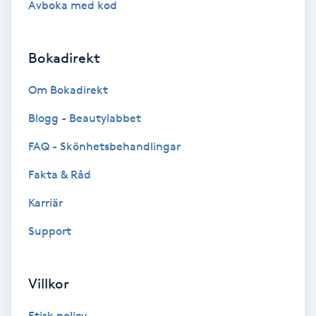
Avboka med kod
Brynformning
Bokadirekt
Brynfärgning
Om Bokadirekt
Brynplockning
Blogg - Beautylabbet
Bröllopsuppsättning
FAQ - Skönhetsbehandlingar
C
Fakta & Råd
Celluliter
Karriär
Support
Coachning
Color correction
Villkor
Etisk policy