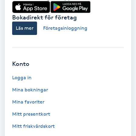
Babylights
Bokadirekt för företag
Balayage
Läs mer
Företagsinloggning
Bambumassage
Barber
Konto
Logga in
Barnklippning
Mina bokningar
BIAB
Mina favoriter
Blowout
Mitt presentkort
Mitt friskvårdskort
Bottenfärg