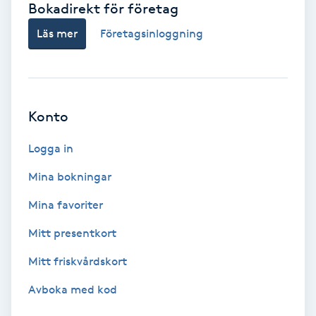
Bokadirekt för företag
Babylights
Läs mer
Företagsinloggning
Balayage
Bambumassage
Konto
Barber
Logga in
Mina bokningar
Barnklippning
Mina favoriter
BIAB
Mitt presentkort
Mitt friskvårdskort
Blowout
Avboka med kod
Bottenfärg