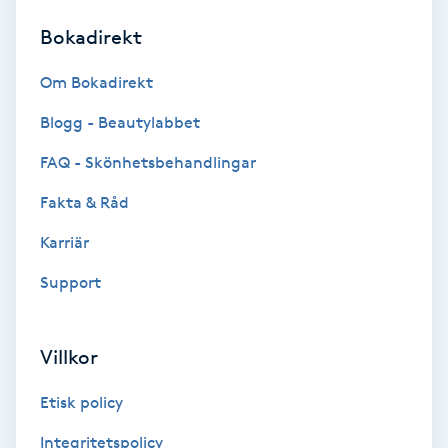
Bokadirekt
Brynformning
Om Bokadirekt
Brynfärgning
Blogg - Beautylabbet
Brynplockning
FAQ - Skönhetsbehandlingar
Fakta & Råd
Bröllopsuppsättning
C
Karriär
Support
Celluliter
Coachning
Villkor
Color correction
Etisk policy
Integritetspolicy