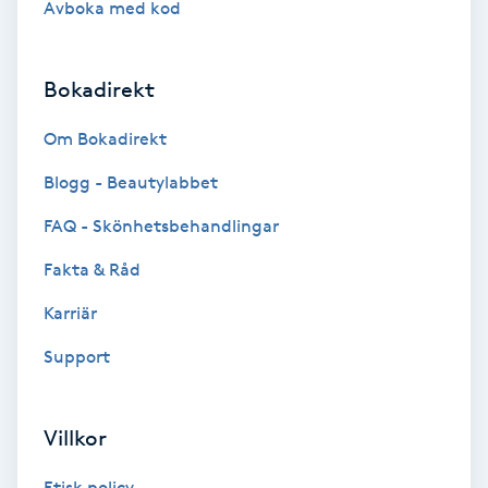
Avboka med kod
Brynformning
Bokadirekt
Brynfärgning
Om Bokadirekt
Brynplockning
Blogg - Beautylabbet
Bröllopsuppsättning
FAQ - Skönhetsbehandlingar
C
Fakta & Råd
Celluliter
Karriär
Support
Coachning
Color correction
Villkor
Etisk policy