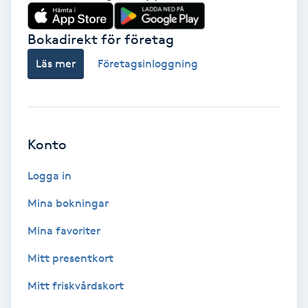
Babylights
Bokadirekt för företag
Balayage
Läs mer
Företagsinloggning
Bambumassage
Barber
Konto
Logga in
Barnklippning
Mina bokningar
BIAB
Mina favoriter
Blowout
Mitt presentkort
Mitt friskvårdskort
Bottenfärg