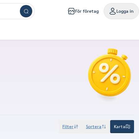
För företag
Logga in
ar
ngar
ingar
ingar
ingar
kningar
sökningar
g
mig
a mig
handling nära mig
sör Västerås
Browlift Stockholm
Naglar Västerås
Yoga Göteborg
Tatuering Göteborg
Massage Västerås
Microneedling Göteborg
mpanjer samlade på ett ställe
oka friskvårdstjänster på Bokadirekt
Använd hos över 10 000 specialister i hela landet
m
lm
olm
holm
ockholm
handling Stockholm
isör Örebro
Browlift Göteborg
Naglar Örebro
Hot yoga Stockholm
Tatuering Malmö
Massage Örebro
Microneedling Malmö
ka sista minuten-tider med rabatt
nvänd hos över 4 500 utövare
Levereras digitalt eller hem i brevlådan
å
sta något nytt till bättre pris
iltigt till 30:e juni 2027
Gäller i 1 år från inköpsdatum
g
rg
org
teborg
handling Göteborg
isör Linköping
Browlift Malmö
Naglar Helsingborg
Hot yoga Malmö
Tandblekning Stockholm
Massage Linköping
LPG Stockholm
ö
lmö
handling Malmö
isör Jönköping
Microblading Stockholm
Spa Stockholm
Spraytan Stockholm
Massage Helsingborg
LPG Göteborg
tta en deal
öp
Köp
Mitt friskvårdskort
Mitt presentkort
ckholm
sala
ling Stockholm
Microblading Göteborg
Spa Göteborg
Spraytan Örebro
LPG Malmö
Filter
Sortera
Karta