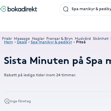
Frisör
Massage
Naglar
Fransar & Bryn
Hudvård
Skönhet
Hälsa
A
Populära friskvårdstjänster
Populärt att boka
Populära Dealskategorier
Frisör
Massage
Naglar
Fransar & Bryn
Hudvård
Skönhet
Hem
Deals
Spa manikyr & pedikyr
Piteå
Massage
Frisör
Frisör
Koppningsmassage
Manikyr
Lashlift
Microblading
Yoga
Akne
Boka klippning, färg, balayage eller barberare - allt
Thaimassage, gravidmassage, koppning eller klassisk
Manikyr, nagelförlängning, akryl eller gellack - boka
Lashlift, browlift, fransförlängning och trådning - få
Ansiktsbehandling, microneedling, Dermapen eller
Spraytan, fillers, tandblekning eller makeup -
Akupunktur, kiropraktik, yoga eller samtalsterapi -
Thaimassage
Massage
Barberare
Taktil massage
Hudvård
Browlift
Spa
Hot yoga
Sista Minuten på Spa 
för ditt hår på ett ställe.
- hitta rätt behandling här.
dina naglar hos proffs.
form och färg med stil.
LPG - boka din hudvård nu.
upptäck skönhetsbehandlingar här.
boka din väg till välmående.
Aknebehandling
Ansiktsmassage
Thaimassage
Massage
Naprapati
Ansiktsbehandling
Naglar
Piercing
Akupunktur
Frisör nära mig
Massage nära mig
Naglar nära mig
Fransar & Bryn nära mig
Hudvård nära mig
Skönhet nära mig
Hälsa nära mig
Fotmassage
Ansiktsmassage
Hudvård
Kiropraktik
Microneedling
Manikyr
Spraytan
Samtalsterapi
Akrylnaglar
Rabatt på lediga tider inom 24 timmar.
Lymfmassage
Naglar
Ansiktsbehandling
Träning
Lashlift
Pedikyr
Akupressur
Gravidmassage
Pedikyr
Personlig träning (PT)
Browlift
inga företag
Akupunktur