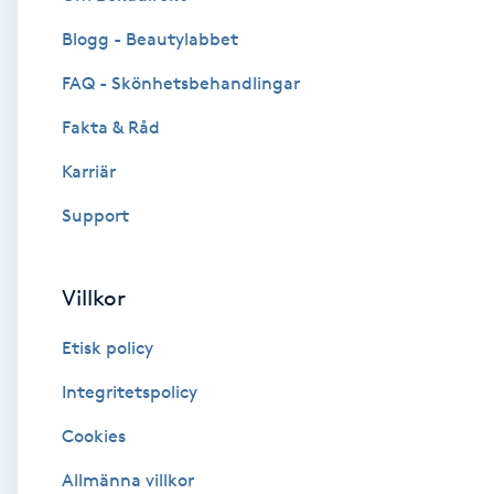
Blogg - Beautylabbet
Brynformning
FAQ - Skönhetsbehandlingar
Brynfärgning
Fakta & Råd
Brynplockning
Karriär
Support
Bröllopsuppsättning
C
Villkor
Celluliter
Etisk policy
Coachning
Integritetspolicy
Cookies
Color correction
Allmänna villkor