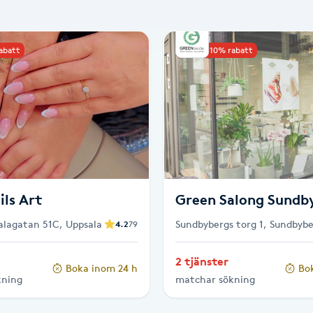
rabatt
Upp till 10% rabatt
ils Art
Green Salong Sundb
lagatan 51C, Uppsala
Sundbybergs torg 1, Sundbyb
4.2
79
2 tjänster
Boka inom 24 h
Bo
kning
matchar sökning