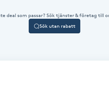
nte deal som passar? Sök tjänster & företag till or
Sök utan rabatt