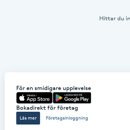
Babylights
Hittar du i
Balayage
Bambumassage
Barber
Barnklippning
För en smidigare upplevelse
BIAB
Bokadirekt för företag
Blowout
Läs mer
Företagsinloggning
Bottenfärg