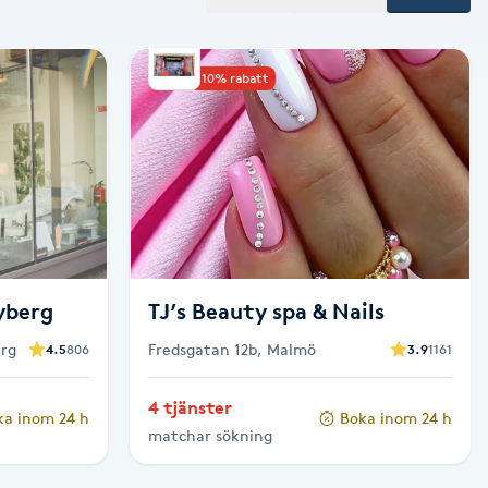
Upp till 10% rabatt
yberg
TJ’s Beauty spa & Nails
erg
Fredsgatan 12b, Malmö
4.5
806
3.9
1161
4 tjänster
ka inom 24 h
Boka inom 24 h
matchar sökning