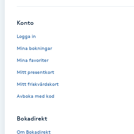
Brynformning
Konto
Brynfärgning
Logga in
Brynplockning
Mina bokningar
Mina favoriter
Bröllopsuppsättning
Mitt presentkort
C
Mitt friskvårdskort
Celluliter
Avboka med kod
Coachning
Bokadirekt
Color correction
Om Bokadirekt