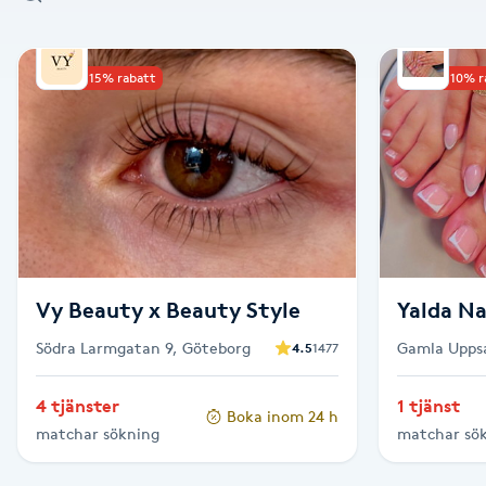
Alternativmedicin
Upp till 15% rabatt
Upp till 10% 
Andningsmassage
Ansiktslyft utan kirurgi
Aromamassage
Ashtanga Yoga
Vy Beauty x Beauty Style
Yalda Na
Ayurveda
Södra Larmgatan 9, Göteborg
Gamla Uppsa
4.5
1477
Ayurvedisk Massage
4 tjänster
1 tjänst
Boka inom 24 h
matchar sökning
matchar sö
Ansiktsbehandling djuprengörande
B