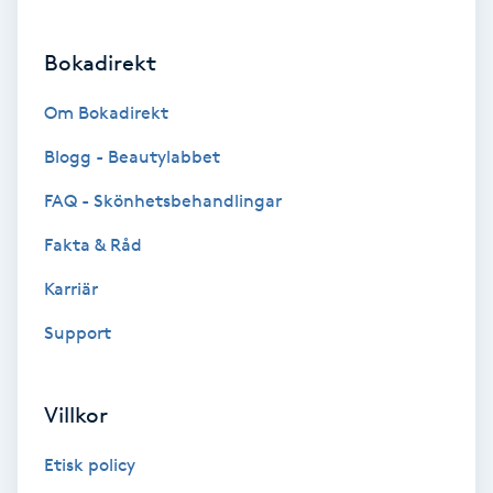
Brynformning
Bokadirekt
Brynfärgning
Om Bokadirekt
Blogg - Beautylabbet
Brynplockning
FAQ - Skönhetsbehandlingar
Bröllopsuppsättning
Fakta & Råd
C
Karriär
Celluliter
Support
Coachning
Villkor
Color correction
Etisk policy