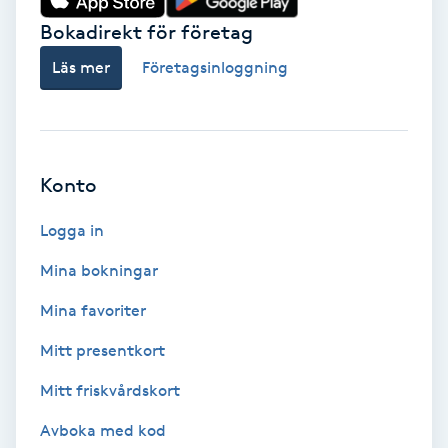
Bokadirekt för företag
Babylights
Läs mer
Företagsinloggning
Balayage
Bambumassage
Konto
Barber
Logga in
Barnklippning
Mina bokningar
Mina favoriter
BIAB
Mitt presentkort
Blowout
Mitt friskvårdskort
Bottenfärg
Avboka med kod