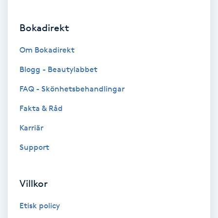
Brynformning
Bokadirekt
Brynfärgning
Om Bokadirekt
Blogg - Beautylabbet
Brynplockning
FAQ - Skönhetsbehandlingar
Bröllopsuppsättning
Fakta & Råd
C
Karriär
Celluliter
Support
Coachning
Villkor
Color correction
Etisk policy