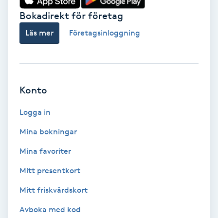
Bokadirekt för företag
Babylights
Läs mer
Företagsinloggning
Balayage
Bambumassage
Konto
Barber
Logga in
Barnklippning
Mina bokningar
Mina favoriter
BIAB
Mitt presentkort
Blowout
Mitt friskvårdskort
Bottenfärg
Avboka med kod