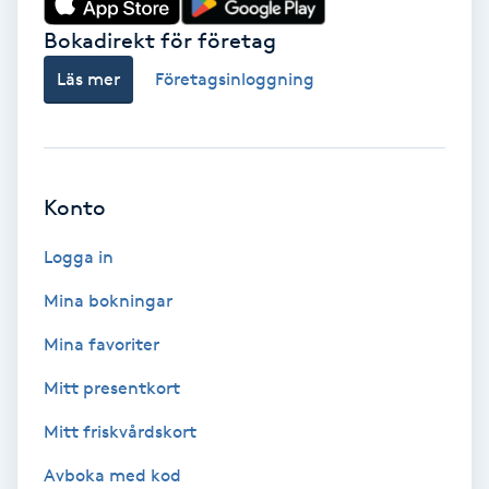
Bokadirekt för företag
Babylights
Läs mer
Företagsinloggning
Balayage
Bambumassage
Konto
Barber
Logga in
Barnklippning
Mina bokningar
BIAB
Mina favoriter
Mitt presentkort
Blowout
Mitt friskvårdskort
Bottenfärg
Avboka med kod