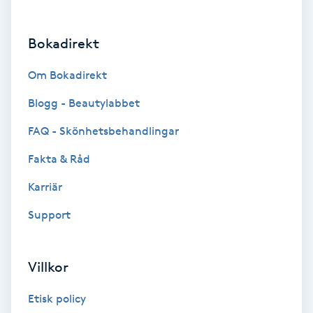
Brynformning
Bokadirekt
Brynfärgning
Om Bokadirekt
Brynplockning
Blogg - Beautylabbet
FAQ - Skönhetsbehandlingar
Bröllopsuppsättning
Fakta & Råd
C
Karriär
Celluliter
Support
Coachning
Villkor
Color correction
Etisk policy