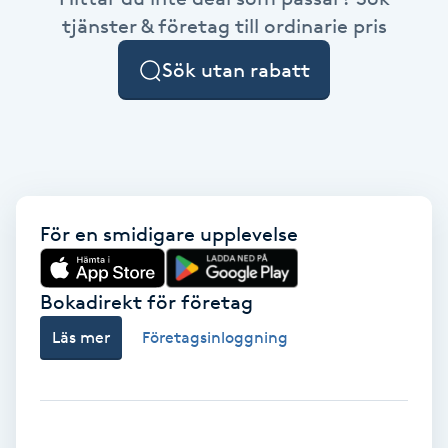
Cryoterapi
tjänster & företag till ordinarie pris
D
Sök utan rabatt
Damklippning
Dermapen
Diamantslipning
E
För en smidigare upplevelse
Enzympeeling
Bokadirekt för företag
Extensions
Läs mer
Företagsinloggning
Extensions borttagning
Eyeliner-tatuering