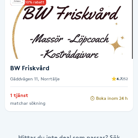
Upp till 10% rabatt
Brynformning
Brynfärgning
Brynplockning
Bröllopsuppsättning
BW Friskvård
C
Gäddvägen 11, Norrtälje
4.7
252
Celluliter
1 tjänst
Boka inom 24 h
matchar sökning
Coachning
Color correction
Hittar du inte deal som passar? Sök