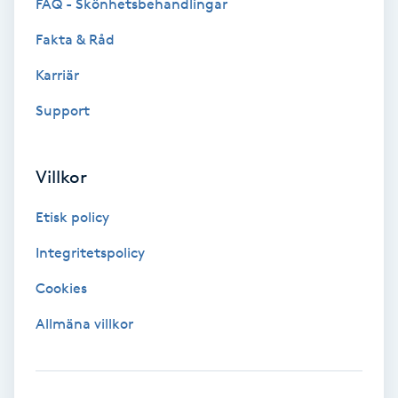
FAQ - Skönhetsbehandlingar
Fotsvamp
Fakta & Råd
Fotvård
Karriär
Support
Fransar
Fransborttagning
Villkor
Fransfärgning
Etisk policy
Integritetspolicy
Fransförlängning
Cookies
Fransförlängning Megavolym
Allmäna villkor
Fransförlängning Volym