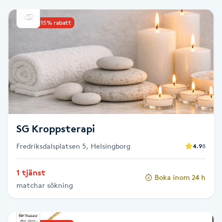
Babylights
Upp till 15% rabatt
Balayage
Bambumassage
Barber
SG Kroppsterapi
Barnklippning
Fredriksdalsplatsen 5, Helsingborg
4.9
8
BIAB
1 tjänst
Boka inom 24 h
Blowout
matchar sökning
Bottenfärg