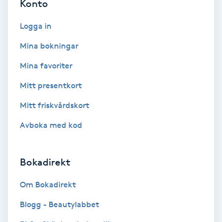
Konto
F
Logga in
Face framing
Mina bokningar
Faceliftmassage
Mina favoriter
Mitt presentkort
Fet hårbotten
Mitt friskvårdskort
Fettreducering
Avboka med kod
Fibromassage
Bokadirekt
Fillers
Om Bokadirekt
Fotmassage
Blogg - Beautylabbet